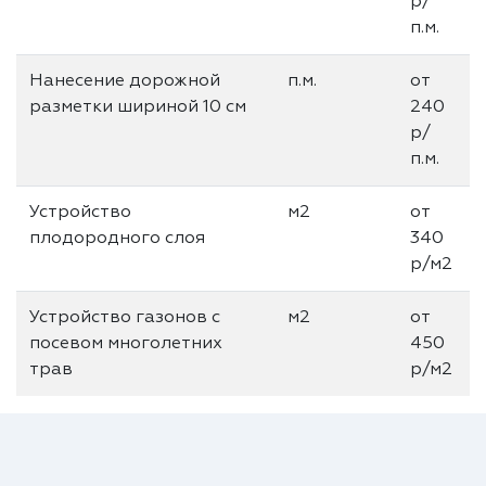
р/
п.м.
Нанесение дорожной
п.м.
от
разметки шириной 10 см
240
р/
п.м.
Устройство
м2
от
плодородного слоя
340
р/м2
Устройство газонов с
м2
от
посевом многолетних
450
трав
р/м2