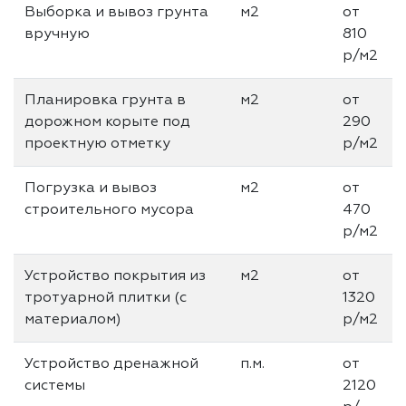
Выборка и вывоз грунта
м2
от
вручную
810
р/м2
Планировка грунта в
м2
от
дорожном корыте под
290
проектную отметку
р/м2
Погрузка и вывоз
м2
от
строительного мусора
470
р/м2
Устройство покрытия из
м2
от
тротуарной плитки (с
1320
материалом)
р/м2
Устройство дренажной
п.м.
от
системы
2120