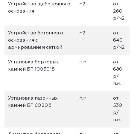
Устройство щебеночного
м2
от
основания
260
р/м2
Устройство бетонного
м2
от
основания с
640
армированием сеткой
р/м2
Установка бортовых
п.м.
от
камней БР 100.30.15
680
р/
п.м.
Установка газонных
п.м.
от
камней БР 60.20.8
530
р/
п.м.