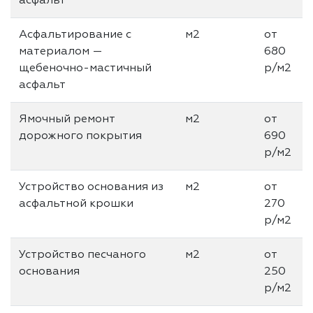
асфальт
Асфальтирование с
м2
от
материалом —
680
щебеночно-мастичный
р/м2
асфальт
Ямочный ремонт
м2
от
дорожного покрытия
690
р/м2
Устройство основания из
м2
от
асфальтной крошки
270
р/м2
Устройство песчаного
м2
от
основания
250
р/м2