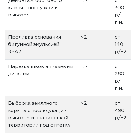
Демонтаж бортового
п.м.
от
камня с погрузкой и
300
вывозом
р/
п.м.
Проливка основания
м2
от
битумной эмульсией
140
ЭБА2
р/м2
Нарезка швов алмазными
п.м.
от
дисками
280
р/
п.м.
Выборка земляного
м2
от
корыта с последующим
490
вывозом и планировкой
р/м2
территории под отметку