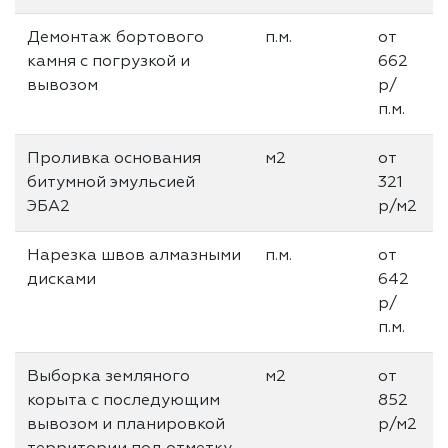
Демонтаж бортового
п.м.
от
камня с погрузкой и
662
вывозом
р/
п.м.
Проливка основания
м2
от
битумной эмульсией
321
ЭБА2
р/м2
Нарезка швов алмазными
п.м.
от
дисками
642
р/
п.м.
Выборка земляного
м2
от
корыта с последующим
852
вывозом и планировкой
р/м2