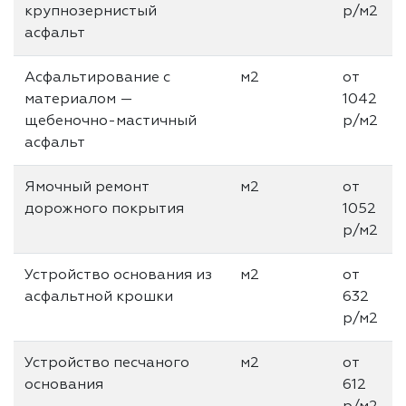
крупнозернистый
р/м2
асфальт
Асфальтирование с
м2
от
материалом —
1042
щебеночно-мастичный
р/м2
асфальт
Ямочный ремонт
м2
от
дорожного покрытия
1052
р/м2
Устройство основания из
м2
от
асфальтной крошки
632
р/м2
Устройство песчаного
м2
от
основания
612