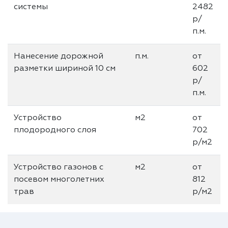
системы
2482
р/
п.м.
Нанесение дорожной
п.м.
от
разметки шириной 10 см
602
р/
п.м.
Устройство
м2
от
плодородного слоя
702
р/м2
Устройство газонов с
м2
от
посевом многолетних
812
трав
р/м2