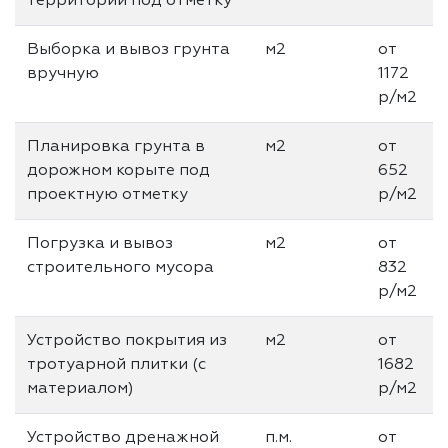
территории под отметку
Выборка и вывоз грунта
м2
от
вручную
1172
р/м2
Планировка грунта в
м2
от
дорожном корыте под
652
проектную отметку
р/м2
Погрузка и вывоз
м2
от
строительного мусора
832
р/м2
Устройство покрытия из
м2
от
тротуарной плитки (с
1682
материалом)
р/м2
Устройство дренажной
п.м.
от