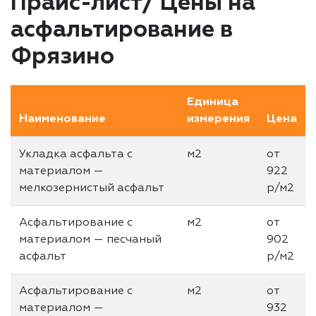
Прайс-лист/ Цены на
асфальтирование в
Фрязино
Единица
Наименование
измерения
Цена
Укладка асфальта с
м2
от
материалом —
922
мелкозернистый асфальт
р/м2
Асфальтирование с
м2
от
материалом — песчаный
902
асфальт
р/м2
Асфальтирование с
м2
от
материалом —
932