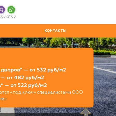
:00-21:00
КОНТАКТЫ
дворов* — от 532 руб/м2
 — от 482 руб/м2
* — от 522 руб/м2
яются «под ключ» специалистами ООО
ии»