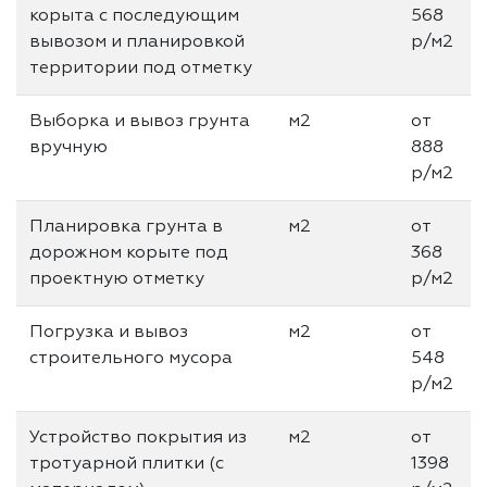
корыта с последующим
568
вывозом и планировкой
р/м2
территории под отметку
Выборка и вывоз грунта
м2
от
вручную
888
р/м2
Планировка грунта в
м2
от
дорожном корыте под
368
проектную отметку
р/м2
Погрузка и вывоз
м2
от
строительного мусора
548
р/м2
Устройство покрытия из
м2
от
тротуарной плитки (с
1398