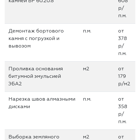
камней БР 60.20.8
608
р/
п.м.
Демонтаж бортового
п.м.
от
камня с погрузкой и
378
вывозом
р/
п.м.
Проливка основания
м2
от
битумной эмульсией
179
ЭБА2
р/м2
Нарезка швов алмазными
п.м.
от
дисками
358
р/
п.м.
Выборка земляного
м2
от