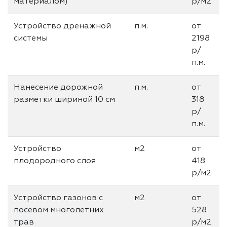
материалом)
р/м2
Устройство дренажной
п.м.
от
системы
2198
р/
п.м.
Нанесение дорожной
п.м.
от
разметки шириной 10 см
318
р/
п.м.
Устройство
м2
от
плодородного слоя
418
р/м2
Устройство газонов с
м2
от
посевом многолетних
528
трав
р/м2