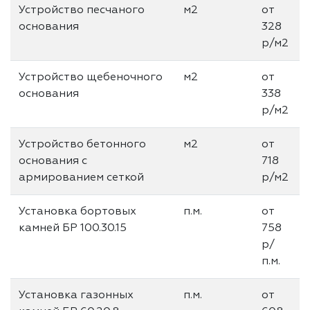
Устройство песчаного
м2
от
основания
328
р/м2
Устройство щебеночного
м2
от
основания
338
р/м2
Устройство бетонного
м2
от
основания с
718
армированием сеткой
р/м2
Установка бортовых
п.м.
от
камней БР 100.30.15
758
р/
п.м.
Установка газонных
п.м.
от