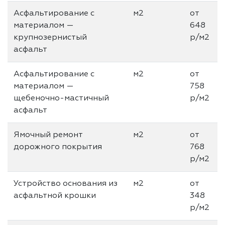
Асфальтирование с
м2
от
материалом —
648
крупнозернистый
р/м2
асфальт
Асфальтирование с
м2
от
материалом —
758
щебеночно-мастичный
р/м2
асфальт
Ямочный ремонт
м2
от
дорожного покрытия
768
р/м2
Устройство основания из
м2
от
асфальтной крошки
348
р/м2