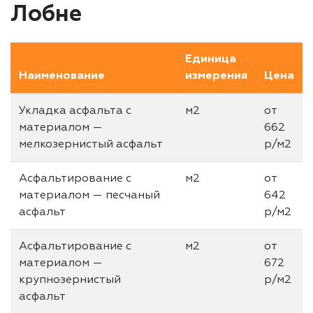
Лобне
Единица
Наименование
измерения
Цена
Укладка асфальта с
м2
от
материалом —
662
мелкозернистый асфальт
р/м2
Асфальтирование с
м2
от
материалом — песчаный
642
асфальт
р/м2
Асфальтирование с
м2
от
материалом —
672
крупнозернистый
р/м2
асфальт