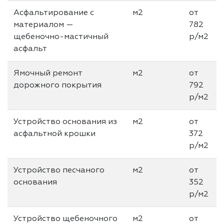
Асфальтирование с
м2
от
материалом —
782
щебеночно-мастичный
р/м2
асфальт
Ямочный ремонт
м2
от
дорожного покрытия
792
р/м2
Устройство основания из
м2
от
асфальтной крошки
372
р/м2
Устройство песчаного
м2
от
основания
352
р/м2
Устройство щебеночного
м2
от