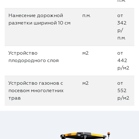
п.м.
Нанесение дорожной
п.м.
от
разметки шириной 10 см
342
р/
п.м.
Устройство
м2
от
плодородного слоя
442
р/м2
Устройство газонов с
м2
от
посевом многолетних
552
трав
р/м2