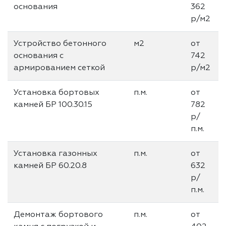
основания
362
р/м2
Устройство бетонного
м2
от
основания с
742
армированием сеткой
р/м2
Установка бортовых
п.м.
от
камней БР 100.30.15
782
р/
п.м.
Установка газонных
п.м.
от
камней БР 60.20.8
632
р/
п.м.
Демонтаж бортового
п.м.
от