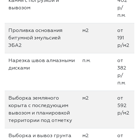
камня с погрузкой и
402
вывозом
р/
п.м.
Проливка основания
м2
от
битумной эмульсией
191
ЭБА2
р/м2
Нарезка швов алмазными
п.м.
от
дисками
382
р/
п.м.
Выборка земляного
м2
от
корыта с последующим
592
вывозом и планировкой
р/м2
территории под отметку
Выборка и вывоз грунта
м2
от