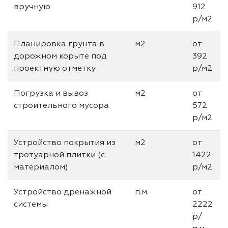
вручную
912
р/м2
Планировка грунта в
м2
от
дорожном корыте под
392
проектную отметку
р/м2
Погрузка и вывоз
м2
от
строительного мусора
572
р/м2
Устройство покрытия из
м2
от
тротуарной плитки (с
1422
материалом)
р/м2
Устройство дренажной
п.м.
от
системы
2222
р/