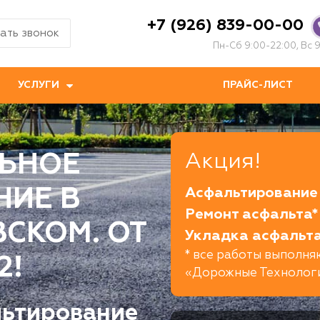
+7 (926) 839-00-00
ать звонок
Пн-Сб 9:00-22:00, Вс 9
УСЛУГИ
ПРАЙС-ЛИСТ
ЬНОЕ
Акция!
НИЕ В
Асфальтирование 
Ремонт асфальта*
СКОМ. ОТ
Укладка асфальта
* все работы выполн
2!
«Дорожные Технолог
льтирование