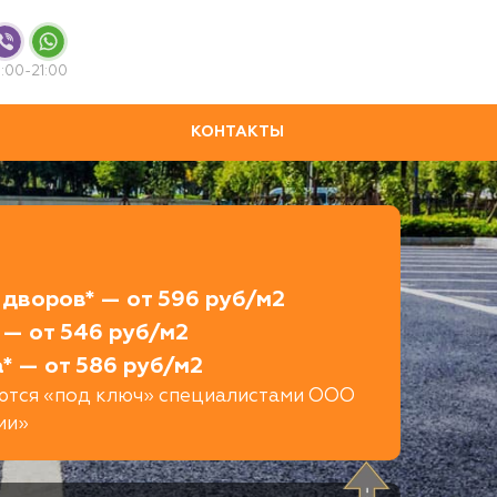
:00-21:00
КОНТАКТЫ
дворов* — от 596 руб/м2
 — от 546 руб/м2
* — от 586 руб/м2
яются «под ключ» специалистами ООО
ии»