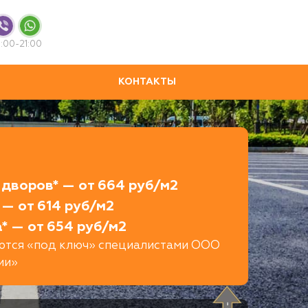
:00-21:00
КОНТАКТЫ
дворов* — от 664 руб/м2
— от 614 руб/м2
* — от 654 руб/м2
яются «под ключ» специалистами ООО
ии»