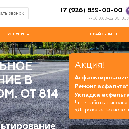
+7 (926) 839-00-00
ать звонок
Пн-Сб 9:00-22:00, Вс 9
УСЛУГИ
ПРАЙС-ЛИСТ
ЬНОЕ
Акция!
НИЕ В
Асфальтирование 
Ремонт асфальта* 
. ОТ 814
Укладка асфальта
* все работы выполн
«Дорожные Технолог
льтирование