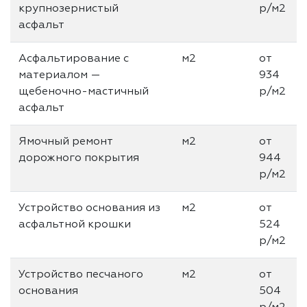
крупнозернистый
р/м2
асфальт
Асфальтирование с
м2
от
материалом —
934
щебеночно-мастичный
р/м2
асфальт
Ямочный ремонт
м2
от
дорожного покрытия
944
р/м2
Устройство основания из
м2
от
асфальтной крошки
524
р/м2
Устройство песчаного
м2
от
основания
504