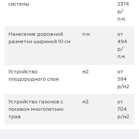
системы
2374
р/
п.м.
Нанесение дорожной
п.м.
от
разметки шириной 10 см
494
р/
п.м.
Устройство
м2
от
плодородного слоя
594
р/м2
Устройство газонов с
м2
от
посевом многолетних
704
трав
р/м2