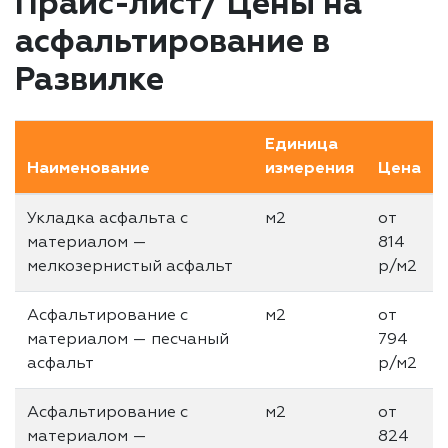
Прайс-лист/ Цены на
асфальтирование в
Развилке
Единица
Наименование
измерения
Цена
Укладка асфальта с
м2
от
материалом —
814
мелкозернистый асфальт
р/м2
Асфальтирование с
м2
от
материалом — песчаный
794
асфальт
р/м2
Асфальтирование с
м2
от
материалом —
824