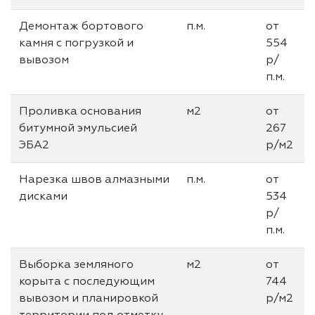
Демонтаж бортового
п.м.
от
камня с погрузкой и
554
вывозом
р/
п.м.
Проливка основания
м2
от
битумной эмульсией
267
ЭБА2
р/м2
Нарезка швов алмазными
п.м.
от
дисками
534
р/
п.м.
Выборка земляного
м2
от
корыта с последующим
744
вывозом и планировкой
р/м2