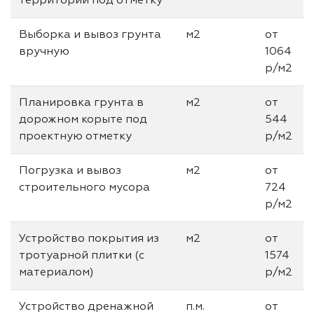
территории под отметку
Выборка и вывоз грунта
м2
от
вручную
1064
р/м2
Планировка грунта в
м2
от
дорожном корыте под
544
проектную отметку
р/м2
Погрузка и вывоз
м2
от
строительного мусора
724
р/м2
Устройство покрытия из
м2
от
тротуарной плитки (с
1574
материалом)
р/м2
Устройство дренажной
п.м.
от