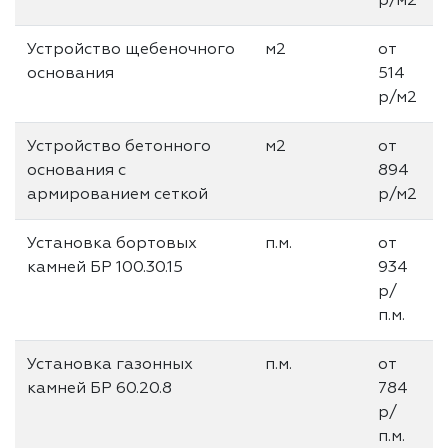
р/м2
Устройство щебеночного
м2
от
основания
514
р/м2
Устройство бетонного
м2
от
основания с
894
армированием сеткой
р/м2
Установка бортовых
п.м.
от
камней БР 100.30.15
934
р/
п.м.
Установка газонных
п.м.
от
камней БР 60.20.8
784
р/
п.м.