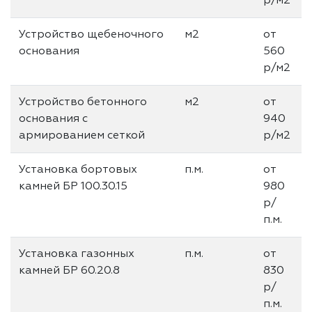
р/м2
Устройство щебеночного
м2
от
основания
560
р/м2
Устройство бетонного
м2
от
основания с
940
армированием сеткой
р/м2
Установка бортовых
п.м.
от
камней БР 100.30.15
980
р/
п.м.
Установка газонных
п.м.
от
камней БР 60.20.8
830
р/
п.м.