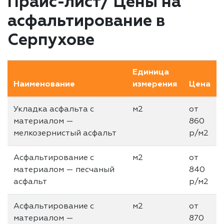
Прайс-лист/ Цены на
асфальтирование в
Серпухове
Единица
Наименование
измерения
Цена
Укладка асфальта с
м2
от
материалом —
860
мелкозернистый асфальт
р/м2
Асфальтирование с
м2
от
материалом — песчаный
840
асфальт
р/м2
Асфальтирование с
м2
от
материалом —
870