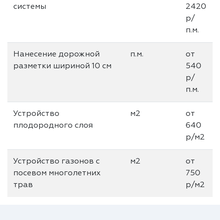
системы
2420
р/
п.м.
Нанесение дорожной
п.м.
от
разметки шириной 10 см
540
р/
п.м.
Устройство
м2
от
плодородного слоя
640
р/м2
Устройство газонов с
м2
от
посевом многолетних
750
трав
р/м2