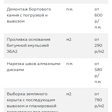
Демонтаж бортового
п.м.
от
камня с погрузкой и
600
вывозом
р/
п.м.
Проливка основания
м2
от
битумной эмульсией
290
ЭБА2
р/м2
Нарезка швов алмазными
п.м.
от
дисками
580
р/
п.м.
Выборка земляного
м2
от
корыта с последующим
790
вывозом и планировкой
р/м2