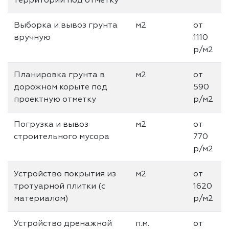
территории под отметку
Выборка и вывоз грунта
м2
от
вручную
1110
р/м2
Планировка грунта в
м2
от
дорожном корыте под
590
проектную отметку
р/м2
Погрузка и вывоз
м2
от
строительного мусора
770
р/м2
Устройство покрытия из
м2
от
тротуарной плитки (с
1620
материалом)
р/м2
Устройство дренажной
п.м.
от