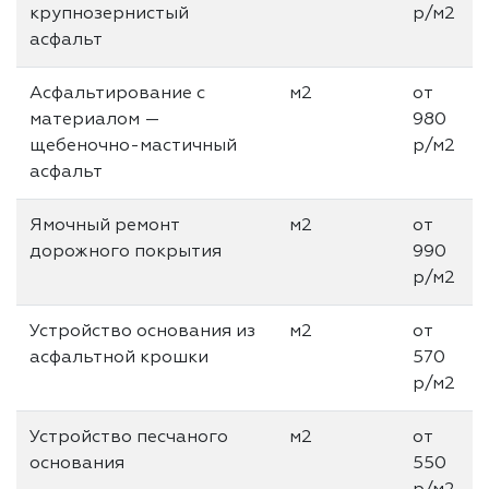
крупнозернистый
р/м2
асфальт
Асфальтирование с
м2
от
материалом —
980
щебеночно-мастичный
р/м2
асфальт
Ямочный ремонт
м2
от
дорожного покрытия
990
р/м2
Устройство основания из
м2
от
асфальтной крошки
570
р/м2
Устройство песчаного
м2
от
основания
550