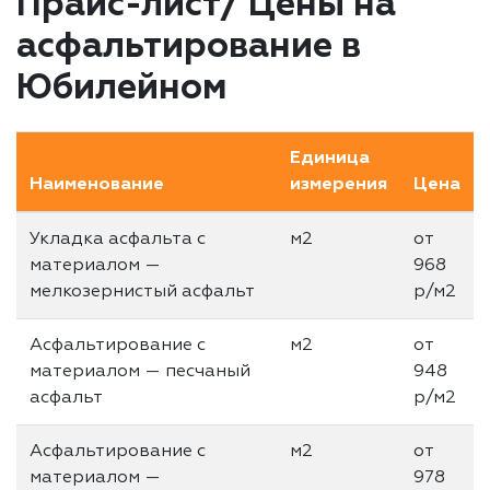
Прайс-лист/ Цены на
асфальтирование в
Юбилейном
Единица
Наименование
измерения
Цена
Укладка асфальта с
м2
от
материалом —
968
мелкозернистый асфальт
р/м2
Асфальтирование с
м2
от
материалом — песчаный
948
асфальт
р/м2
Асфальтирование с
м2
от
материалом —
978