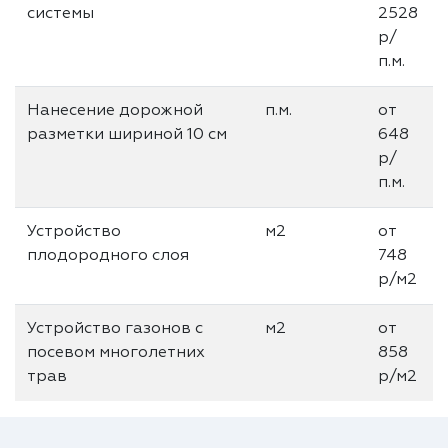
системы
2528
р/
п.м.
Нанесение дорожной
п.м.
от
разметки шириной 10 см
648
р/
п.м.
Устройство
м2
от
плодородного слоя
748
р/м2
Устройство газонов с
м2
от
посевом многолетних
858
трав
р/м2