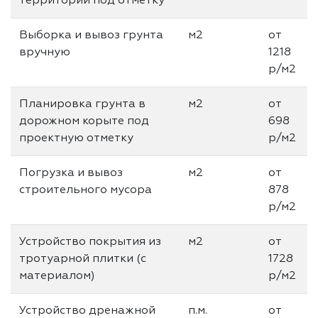
территории под отметку
Выборка и вывоз грунта
м2
от
вручную
1218
р/м2
Планировка грунта в
м2
от
дорожном корыте под
698
проектную отметку
р/м2
Погрузка и вывоз
м2
от
строительного мусора
878
р/м2
Устройство покрытия из
м2
от
тротуарной плитки (с
1728
материалом)
р/м2
Устройство дренажной
п.м.
от