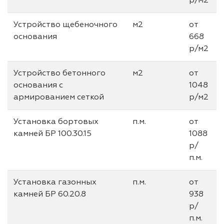
р/м2
Устройство щебеночного
м2
от
основания
668
р/м2
Устройство бетонного
м2
от
основания с
1048
армированием сеткой
р/м2
Установка бортовых
п.м.
от
камней БР 100.30.15
1088
р/
п.м.
Установка газонных
п.м.
от
камней БР 60.20.8
938
р/
п.м.