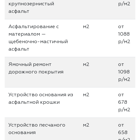
крупнозернистый
р/м2
асфальт
Асфальтирование с
м2
от
материалом —
1088
щебеночно-мастичный
р/м2
асфальт
Ямочный ремонт
м2
от
дорожного покрытия
1098
р/м2
Устройство основания из
м2
от
асфальтной крошки
678
р/м2
Устройство песчаного
м2
от
основания
658