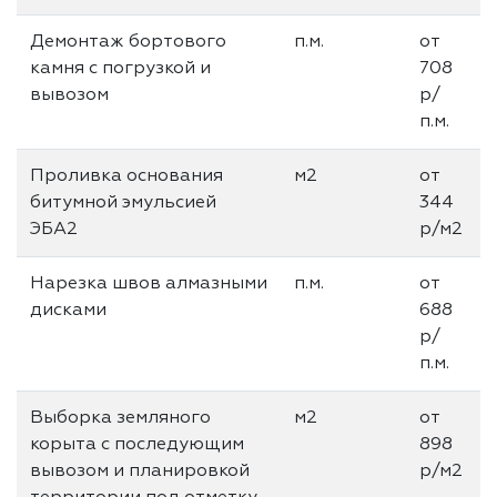
Демонтаж бортового
п.м.
от
камня с погрузкой и
708
вывозом
р/
п.м.
Проливка основания
м2
от
битумной эмульсией
344
ЭБА2
р/м2
Нарезка швов алмазными
п.м.
от
дисками
688
р/
п.м.
Выборка земляного
м2
от
корыта с последующим
898
вывозом и планировкой
р/м2