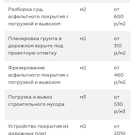
Разборка сущ.
м2
от
асфальтного покрытия с
600
погрузкой и вывозом
р/м2
Планировка грунта в
м2
от
дорожном корыте под
310
проектную отметку
р/м2
Фрезерование
м2
от
асфальтного покрытия с
460
погрузкой и вывозом
р/м2
Погрузка и вывоз
м3
от
строительного мусора
530
р/м3
Устройство покрытия из
м2
от
дорожных плит
2010