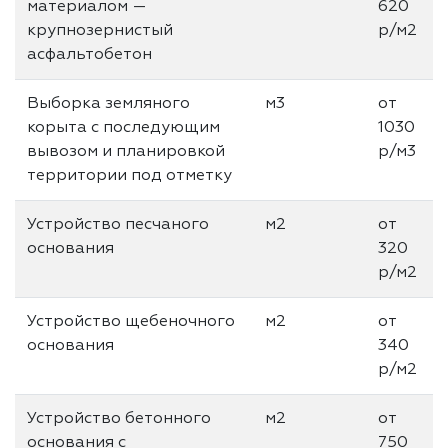
материалом —
620
крупнозерниcтый
р/м2
асфальтобетон
Выборка земляного
м3
от
корыта с последующим
1030
вывозом и планировкой
р/м3
территории под отметку
Устройство песчаного
м2
от
основания
320
р/м2
Устройство щебеночного
м2
от
основания
340
р/м2
Устройство бетонного
м2
от
основания с
750