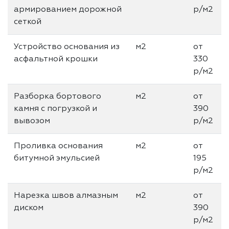
армированием дорожной
р/м2
сеткой
Устройство основания из
м2
от
асфальтной крошки
330
р/м2
Разборка бортового
м2
от
камня с погрузкой и
390
вывозом
р/м2
Проливка основания
м2
от
битумной эмульсией
195
р/м2
Нарезка швов алмазным
м2
от
диском
390
р/м2