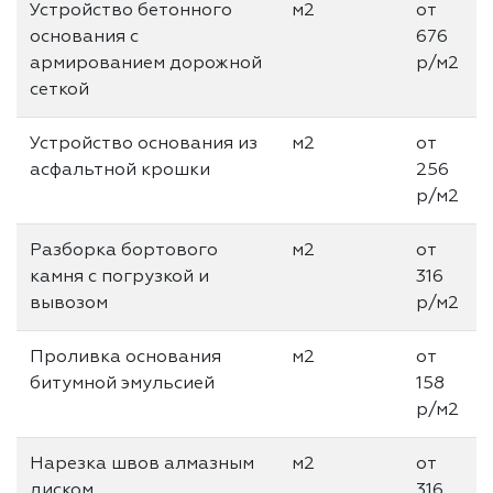
Устройство бетонного
м2
от
основания с
676
армированием дорожной
р/м2
сеткой
Устройство основания из
м2
от
асфальтной крошки
256
р/м2
Разборка бортового
м2
от
камня с погрузкой и
316
вывозом
р/м2
Проливка основания
м2
от
битумной эмульсией
158
р/м2
Нарезка швов алмазным
м2
от
диском
316