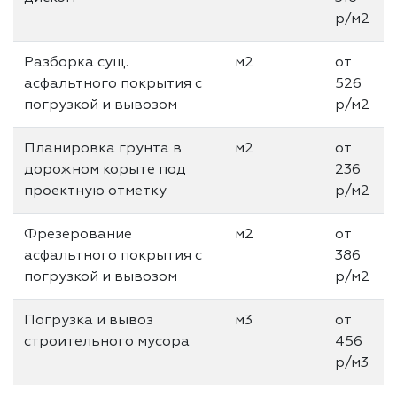
р/м2
Разборка сущ.
м2
от
асфальтного покрытия с
526
погрузкой и вывозом
р/м2
Планировка грунта в
м2
от
дорожном корыте под
236
проектную отметку
р/м2
Фрезерование
м2
от
асфальтного покрытия с
386
погрузкой и вывозом
р/м2
Погрузка и вывоз
м3
от
строительного мусора
456
р/м3