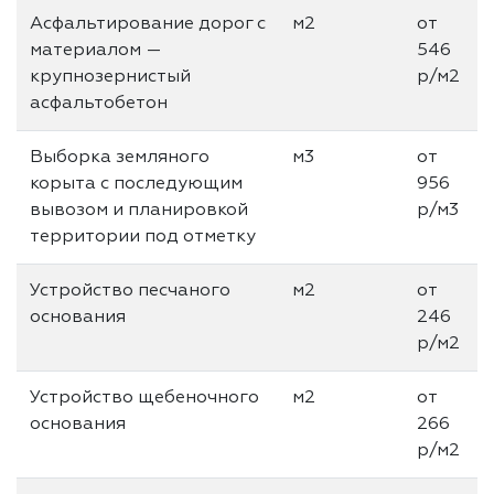
Асфальтирование дорог с
м2
от
материалом —
546
крупнозерниcтый
р/м2
асфальтобетон
Выборка земляного
м3
от
корыта с последующим
956
вывозом и планировкой
р/м3
территории под отметку
Устройство песчаного
м2
от
основания
246
р/м2
Устройство щебеночного
м2
от
основания
266
р/м2