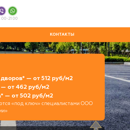
:00-21:00
КОНТАКТЫ
дворов* — от 512 руб/м2
 — от 462 руб/м2
* — от 502 руб/м2
яются «под ключ» специалистами ООО
ии»