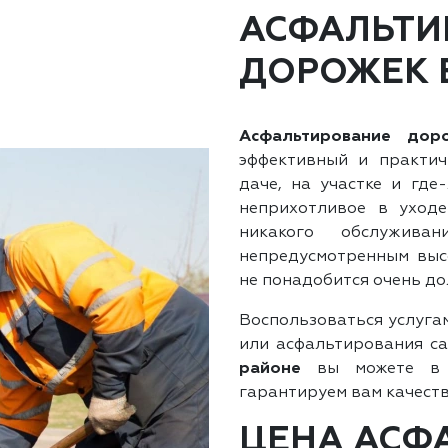
АСФАЛЬТИ
ДОРОЖЕК 
Асфальтирование дор
эффективный и практич
даче, на участке и где
неприхотливое в уход
никакого обслужив
непредусмотренным высо
не понадобится очень до
Воспользоваться услуга
или асфальтирования с
районе
вы можете в к
гарантируем вам качеств
ЦЕНА АСФ