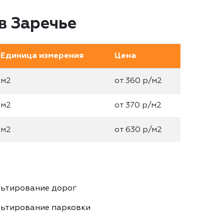
в Заречье
Единица измерения
Цена
м2
от 360 р/м2
м2
от 370 р/м2
м2
от 630 р/м2
ьтирование дорог
ьтирование парковки