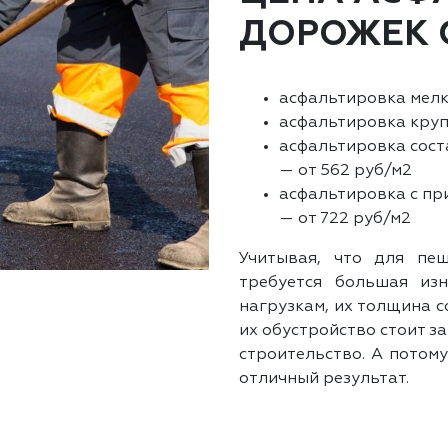
ДОРОЖЕК 
асфальтировка мелк
асфальтировка круп
асфальтировка сост
— от 562 руб/м2
асфальтировка с пр
— от 722 руб/м2
Учитывая, что для пе
требуется большая изн
нагрузкам, их толщина с
их обустройство стоит з
строительство. А потом
отличный результат.