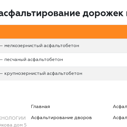
 асфальтирование дорожек 
— мелкозернистый асфальтобетон
— песчаный асфальтобетон
— крупнозерниcтый асфальтобетон
Главная
Асфал
Асфальтирование дворов
Асфал
ХНОЛОГИИ
якова дом 5