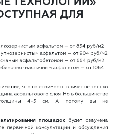
Е ТЕХНОЛОГИИ»
ОСТУПНАЯ ДЛЯ
лкозернистым асфальтом — от 854 руб/м2
упнозернистым асфальтом — от 904 руб/м2
счаным асфальтобетоном — от 884 руб/м2
ебеночно-мастичным асфальтом — от 1064
мание, что на стоимость влияет не только
лщина асфальтового слоя. Но в большинстве
о толщины 4-5 см. А потому вы не
фальтирования площадок
будет озвучена
е первичной консультации и обсуждения