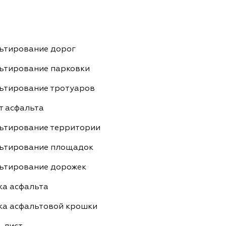
ьтирование дорог
ьтирование парковки
ьтирование тротуаров
т асфальта
ьтирование территории
ьтирование площадок
ьтирование дорожек
ка асфальта
ка асфальтовой крошки