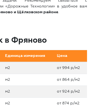
 задачи. Рекомендуем связаться с
ии «Дорожные Технологии» в удобное вам
яново и Щёлковском районе
.
к в Фряново
Единица измерения
Цена
м2
от 994 р/м2
м2
от 864 р/м2
м2
от 924 р/м2
м2
от 874 р/м2