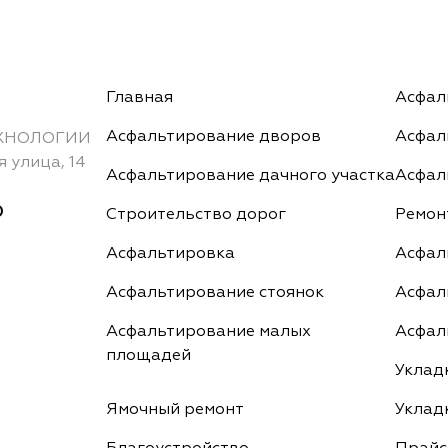
Главная
Асфал
Асфальтирование дворов
Асфал
ХНОЛОГИИ
 улица, 14
Асфальтирование дачного участка
Асфал
0
Строительство дорог
Ремон
Асфальтировка
Асфал
Асфальтирование стоянок
Асфал
Асфальтирование малых
Асфал
площадей
Уклад
Ямочный ремонт
Уклад