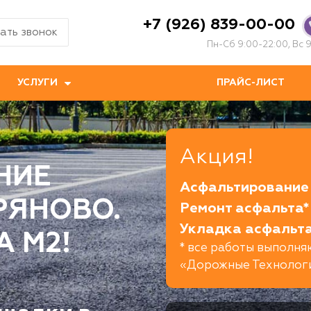
+7 (926) 839-00-00
ать звонок
Пн-Сб 9:00-22:00, Вс 9
УСЛУГИ
ПРАЙС-ЛИСТ
Акция!
НИЕ
Асфальтирование 
РЯНОВО.
Ремонт асфальта*
Укладка асфальта
А М2!
* все работы выполн
«Дорожные Технолог