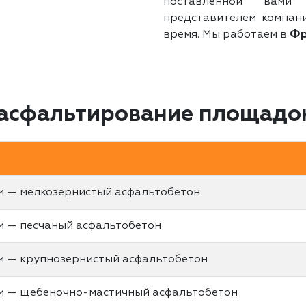
поставленной вами
представителем компан
время. Мы работаем в
Фр
 асфальтирование площадо
м — мелкозернистый асфальтобетон
м — песчаный асфальтобетон
м — крупнозернистый асфальтобетон
м — щебеночно-мастичный асфальтобетон