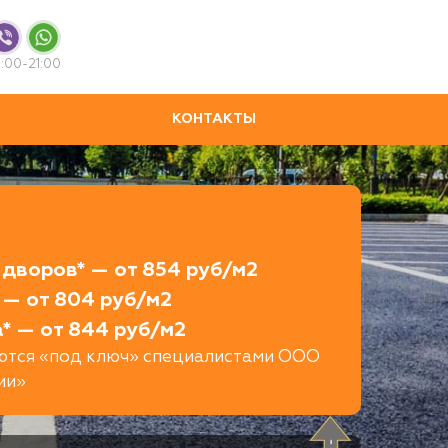
:00-21:00
КОНТАКТЫ
дворов* — от 854 руб/м2
 — от 804 руб/м2
* — от 844 руб/м2
яются «под ключ» специалистами ООО
ии»