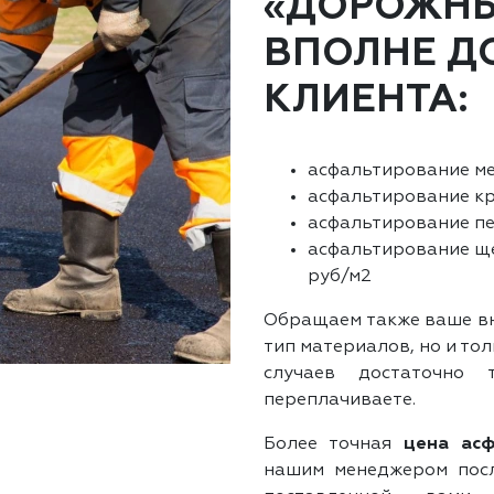
«ДОРОЖНЫ
ВПОЛНЕ Д
КЛИЕНТА:
асфальтирование ме
асфальтирование кр
асфальтирование пе
асфальтирование щ
руб/м2
Обращаем также ваше вни
тип материалов, но и то
случаев достаточн
переплачиваете.
Более точная
цена ас
нашим менеджером посл