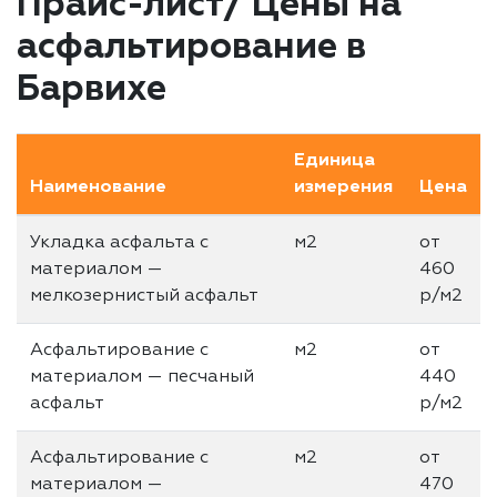
Прайс-лист/ Цены на
асфальтирование в
Барвихе
Единица
Наименование
измерения
Цена
Укладка асфальта с
м2
от
материалом —
460
мелкозернистый асфальт
р/м2
Асфальтирование с
м2
от
материалом — песчаный
440
асфальт
р/м2
Асфальтирование с
м2
от
материалом —
470