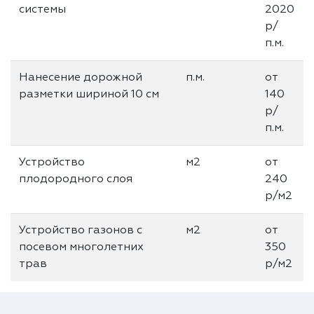
системы
2020
р/
п.м.
Нанесение дорожной
п.м.
от
разметки шириной 10 см
140
р/
п.м.
Устройство
м2
от
плодородного слоя
240
р/м2
Устройство газонов с
м2
от
посевом многолетних
350
трав
р/м2