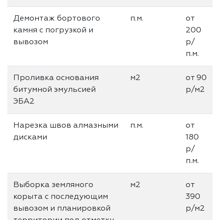
Демонтаж бортового
п.м.
от
камня с погрузкой и
200
вывозом
р/
п.м.
Проливка основания
м2
от 90
битумной эмульсией
р/м2
ЭБА2
Нарезка швов алмазными
п.м.
от
дисками
180
р/
п.м.
Выборка земляного
м2
от
корыта с последующим
390
вывозом и планировкой
р/м2