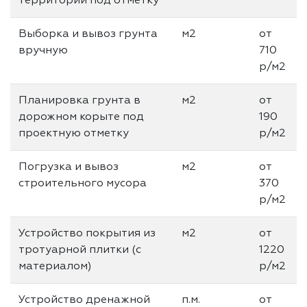
территории под отметку
Выборка и вывоз грунта
м2
от
вручную
710
р/м2
Планировка грунта в
м2
от
дорожном корыте под
190
проектную отметку
р/м2
Погрузка и вывоз
м2
от
строительного мусора
370
р/м2
Устройство покрытия из
м2
от
тротуарной плитки (с
1220
материалом)
р/м2
Устройство дренажной
п.м.
от