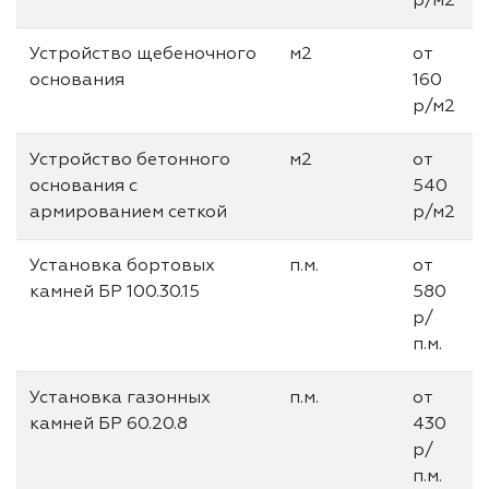
р/м2
Устройство щебеночного
м2
от
основания
160
р/м2
Устройство бетонного
м2
от
основания с
540
армированием сеткой
р/м2
Установка бортовых
п.м.
от
камней БР 100.30.15
580
р/
п.м.
Установка газонных
п.м.
от
камней БР 60.20.8
430
р/
п.м.