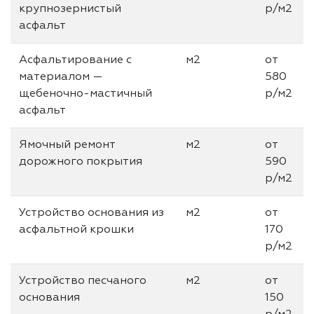
крупнозернистый
р/м2
асфальт
Асфальтирование с
м2
от
материалом —
580
щебеночно-мастичный
р/м2
асфальт
Ямочный ремонт
м2
от
дорожного покрытия
590
р/м2
Устройство основания из
м2
от
асфальтной крошки
170
р/м2
Устройство песчаного
м2
от
основания
150