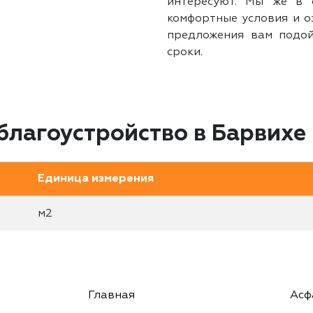
интересуют. Мы же в 
комфортные условия и о
предложения вам подой
сроки.
благоустройство в Барвихе
Единица измерения
м2
Главная
Асф