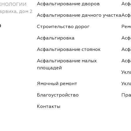
Асфальтирование дворов
Асф
ХНОЛОГИИ
арвиха, дом 2
Асфальтирование дачного участка
Асф
0
Строительство дорог
Рем
Асфальтировка
Асф
Асфальтирование стоянок
Асф
Асфальтирование малых
Асф
площадей
Укл
Ямочный ремонт
Укл
Благоустройство
Пра
Контакты