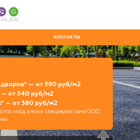
:00-21:00
КОНТАКТЫ
дворов* — от 390 руб/м2
 — от 340 руб/м2
* — от 380 руб/м2
яются «под ключ» специалистами ООО
ии»