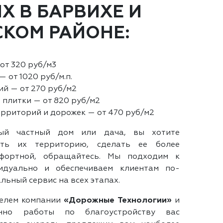
Х В БАРВИХЕ И
КОМ РАЙОНЕ:
от 320 руб/м3
 от 1020 руб/м.п.
ий — от 270 руб/м2
 плитки — от 820 руб/м2
рриторий и дорожек — от 470 руб/м2
ный частный дом или дача, вы хотите
ить их территорию, сделать ее более
фортной, обращайтесь. Мы подходим к
идуально и обеспечиваем клиентам по-
ьный сервис на всех этапах.
телем компании
«Дорожные Технологии»
и
нно работы по благоустройству вас