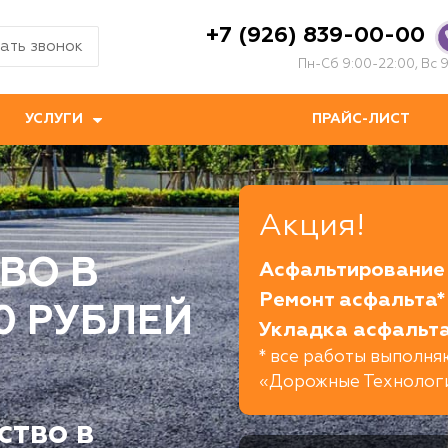
+7 (926) 839-00-00
ать звонок
Пн-Сб 9:00-22:00, Вс 9
УСЛУГИ
ПРАЙС-ЛИСТ
Акция!
ВО В
Асфальтирование 
Ремонт асфальта*
20 РУБЛЕЙ
Укладка асфальта
* все работы выполн
«Дорожные Технолог
ство в