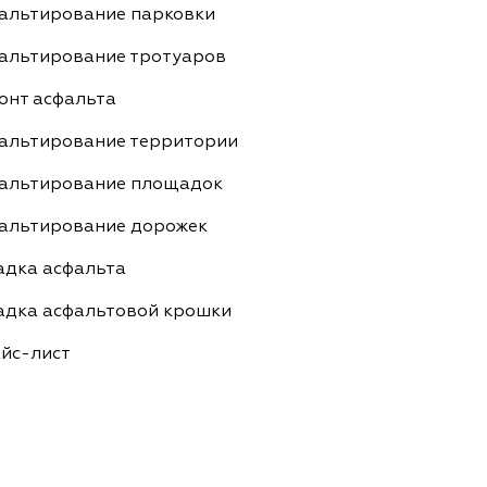
альтирование парковки
альтирование тротуаров
онт асфальта
альтирование территории
альтирование площадок
альтирование дорожек
адка асфальта
адка асфальтовой крошки
йс-лист