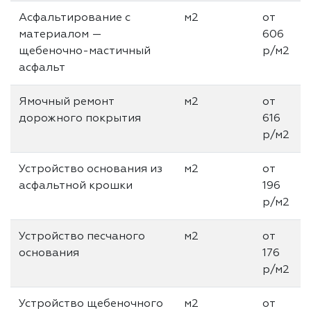
Асфальтирование с
м2
от
материалом —
606
щебеночно-мастичный
р/м2
асфальт
Ямочный ремонт
м2
от
дорожного покрытия
616
р/м2
Устройство основания из
м2
от
асфальтной крошки
196
р/м2
Устройство песчаного
м2
от
основания
176
р/м2
Устройство щебеночного
м2
от