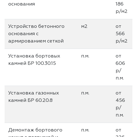
основания
186
р/м2
Устройство бетонного
м2
от
основания с
566
армированием сеткой
р/м2
Установка бортовых
п.м.
от
камней БР 100.30.15
606
р/
п.м.
Установка газонных
п.м.
от
камней БР 60.20.8
456
р/
п.м.
Демонтаж бортового
п.м.
от