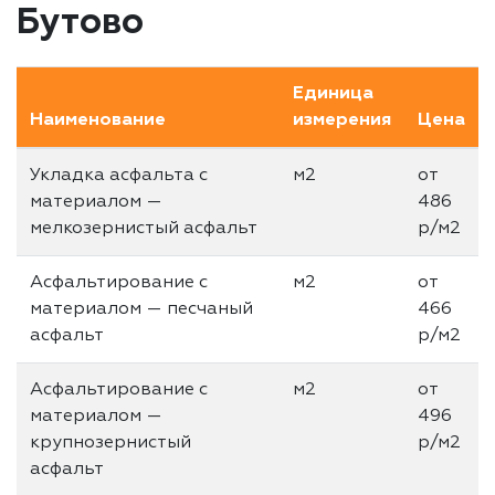
Бутово
Единица
Наименование
измерения
Цена
Укладка асфальта с
м2
от
материалом —
486
мелкозернистый асфальт
р/м2
Асфальтирование с
м2
от
материалом — песчаный
466
асфальт
р/м2
Асфальтирование с
м2
от
материалом —
496
крупнозернистый
р/м2
асфальт