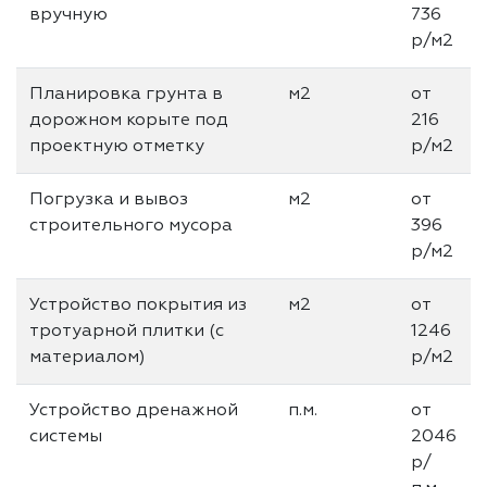
вручную
736
р/м2
Планировка грунта в
м2
от
дорожном корыте под
216
проектную отметку
р/м2
Погрузка и вывоз
м2
от
строительного мусора
396
р/м2
Устройство покрытия из
м2
от
тротуарной плитки (с
1246
материалом)
р/м2
Устройство дренажной
п.м.
от
системы
2046
р/