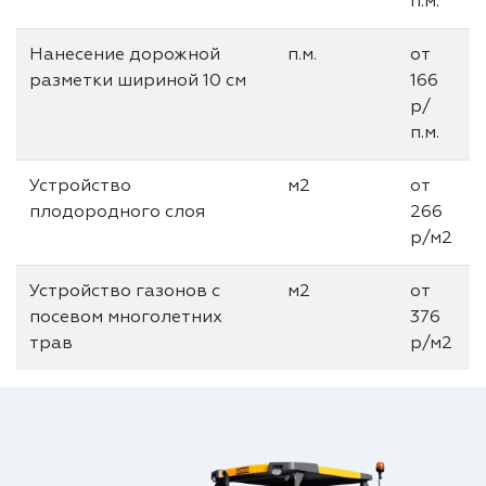
п.м.
Нанесение дорожной
п.м.
от
разметки шириной 10 см
166
р/
п.м.
Устройство
м2
от
плодородного слоя
266
р/м2
Устройство газонов с
м2
от
посевом многолетних
376
трав
р/м2