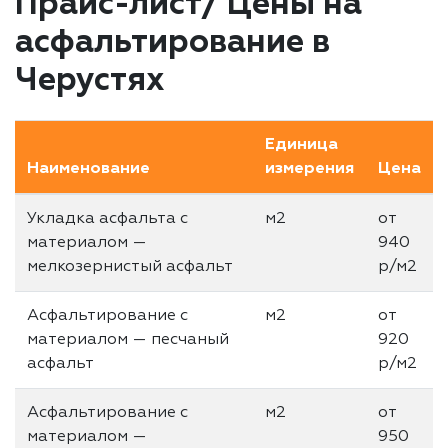
Прайс-лист/ Цены на
асфальтирование в
Черустях
Единица
Наименование
измерения
Цена
Укладка асфальта с
м2
от
материалом —
940
мелкозернистый асфальт
р/м2
Асфальтирование с
м2
от
материалом — песчаный
920
асфальт
р/м2
Асфальтирование с
м2
от
материалом —
950