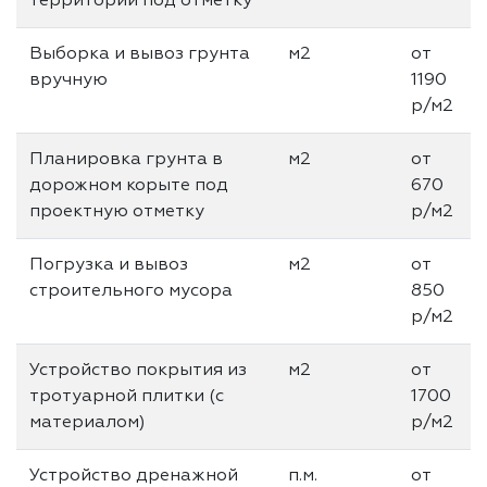
территории под отметку
Выборка и вывоз грунта
м2
от
вручную
1190
р/м2
Планировка грунта в
м2
от
дорожном корыте под
670
проектную отметку
р/м2
Погрузка и вывоз
м2
от
строительного мусора
850
р/м2
Устройство покрытия из
м2
от
тротуарной плитки (с
1700
материалом)
р/м2
Устройство дренажной
п.м.
от