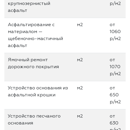
крупнозернистый
р/м2
асфальт
Асфальтирование с
м2
от
материалом —
1060
щебеночно-мастичный
р/м2
асфальт
Ямочный ремонт
м2
от
дорожного покрытия
1070
р/м2
Устройство основания из
м2
от
асфальтной крошки
650
р/м2
Устройство песчаного
м2
от
основания
630