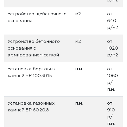
р/м2
Устройство щебеночного
м2
от
основания
640
р/м2
Устройство бетонного
м2
от
основания с
1020
армированием сеткой
р/м2
Установка бортовых
п.м.
от
камней БР 100.30.15
1060
р/
п.м.
Установка газонных
п.м.
от
камней БР 60.20.8
910
р/
п.м.