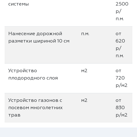
системы
2500
р/
п.м.
Нанесение дорожной
п.м.
от
разметки шириной 10 см
620
р/
п.м.
Устройство
м2
от
плодородного слоя
720
р/м2
Устройство газонов с
м2
от
посевом многолетних
830
трав
р/м2