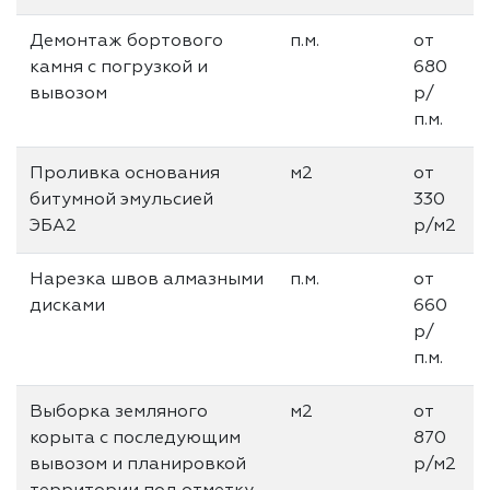
Демонтаж бортового
п.м.
от
камня с погрузкой и
680
вывозом
р/
п.м.
Проливка основания
м2
от
битумной эмульсией
330
ЭБА2
р/м2
Нарезка швов алмазными
п.м.
от
дисками
660
р/
п.м.
Выборка земляного
м2
от
корыта с последующим
870
вывозом и планировкой
р/м2