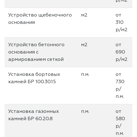
р/м2
Устройство щебеночного
м2
от
основания
310
р/м2
Устройство бетонного
м2
от
основания с
690
армированием сеткой
р/м2
Установка бортовых
п.м.
от
камней БР 100.30.15
730
р/
п.м.
Установка газонных
п.м.
от
камней БР 60.20.8
580
р/
п.м.