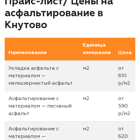
Прайс-лист/ Цены на
асфальтирование в
Кнутово
Единица
Наименование
измерения
Цена
Укладка асфальта с
м2
от
материалом —
610
мелкозернистый асфальт
р/м2
Асфальтирование с
м2
от
материалом — песчаный
590
асфальт
р/м2
Асфальтирование с
м2
от
материалом —
620