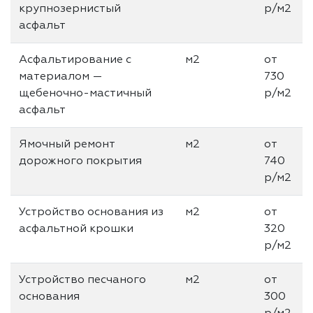
крупнозернистый
р/м2
асфальт
Асфальтирование с
м2
от
материалом —
730
щебеночно-мастичный
р/м2
асфальт
Ямочный ремонт
м2
от
дорожного покрытия
740
р/м2
Устройство основания из
м2
от
асфальтной крошки
320
р/м2
Устройство песчаного
м2
от
основания
300