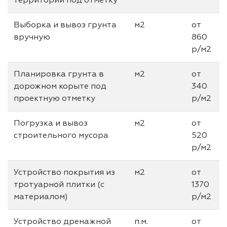
территории под отметку
Выборка и вывоз грунта
м2
от
вручную
860
р/м2
Планировка грунта в
м2
от
дорожном корыте под
340
проектную отметку
р/м2
Погрузка и вывоз
м2
от
строительного мусора
520
р/м2
Устройство покрытия из
м2
от
тротуарной плитки (с
1370
материалом)
р/м2
Устройство дренажной
п.м.
от