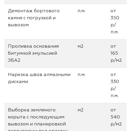
Демонтаж бортового
п.м.
от
камня с погрузкой и
350
вывозом
р/
п.м.
Проливка основания
м2
от
битумной эмульсией
165
ЭБА2
р/м2
Нарезка швов алмазными
п.м.
от
дисками
330
р/
п.м.
Выборка земляного
м2
от
корыта с последующим
540
вывозом и планировкой
р/м2