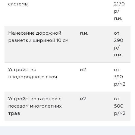
системы
2170
р/
п.м.
Нанесение дорожной
п.м.
от
разметки шириной 10 см
290
р/
п.м.
Устройство
м2
от
плодородного слоя
390
р/м2
Устройство газонов с
м2
от
посевом многолетних
500
трав
р/м2