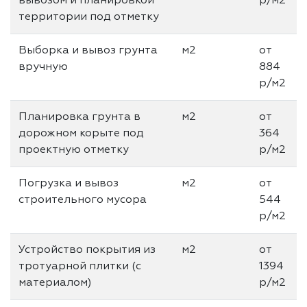
вывозом и планировкой
р/м2
территории под отметку
Выборка и вывоз грунта
м2
от
вручную
884
р/м2
Планировка грунта в
м2
от
дорожном корыте под
364
проектную отметку
р/м2
Погрузка и вывоз
м2
от
строительного мусора
544
р/м2
Устройство покрытия из
м2
от
тротуарной плитки (с
1394
материалом)
р/м2