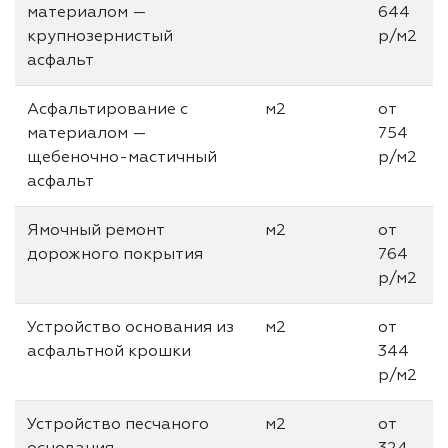
материалом —
644
крупнозернистый
р/м2
асфальт
Асфальтирование с
м2
от
материалом —
754
щебеночно-мастичный
р/м2
асфальт
Ямочный ремонт
м2
от
дорожного покрытия
764
р/м2
Устройство основания из
м2
от
асфальтной крошки
344
р/м2
Устройство песчаного
м2
от