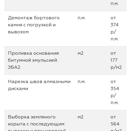
п.м.
Демонтаж бортового
п.м.
от
камня с погрузкой и
374
вывозом
р/
п.м.
Проливка основания
м2
от
битумной эмульсией
177
ЭБА2
р/м2
Нарезка швов алмазными
п.м.
от
дисками
354
р/
п.м.
Выборка земляного
м2
от
корыта с последующим
564