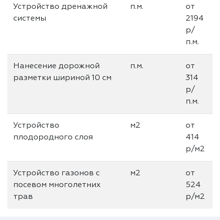
Устройство дренажной
п.м.
от
системы
2194
р/
п.м.
Нанесение дорожной
п.м.
от
разметки шириной 10 см
314
р/
п.м.
Устройство
м2
от
плодородного слоя
414
р/м2
Устройство газонов с
м2
от
посевом многолетних
524
трав
р/м2