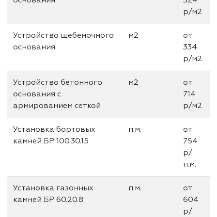
основания
324
р/м2
Устройство щебеночного
м2
от
основания
334
р/м2
Устройство бетонного
м2
от
основания с
714
армированием сеткой
р/м2
Установка бортовых
п.м.
от
камней БР 100.30.15
754
р/
п.м.
Установка газонных
п.м.
от
камней БР 60.20.8
604
р/