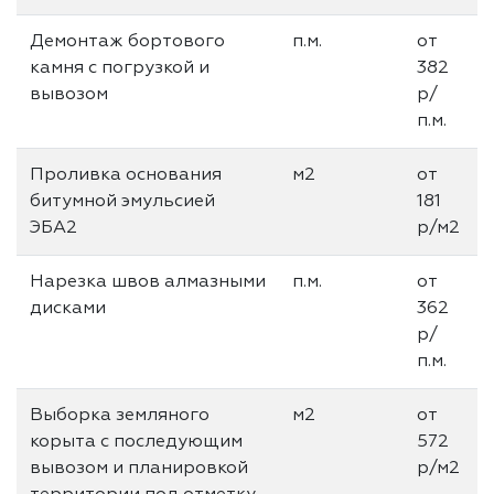
Демонтаж бортового
п.м.
от
камня с погрузкой и
382
вывозом
р/
п.м.
Проливка основания
м2
от
битумной эмульсией
181
ЭБА2
р/м2
Нарезка швов алмазными
п.м.
от
дисками
362
р/
п.м.
Выборка земляного
м2
от
корыта с последующим
572
вывозом и планировкой
р/м2