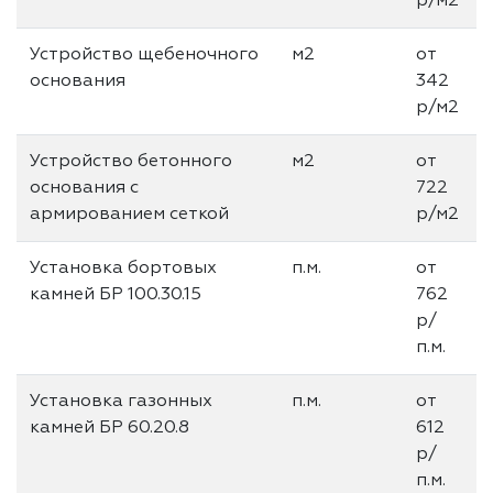
р/м2
Устройство щебеночного
м2
от
основания
342
р/м2
Устройство бетонного
м2
от
основания с
722
армированием сеткой
р/м2
Установка бортовых
п.м.
от
камней БР 100.30.15
762
р/
п.м.
Установка газонных
п.м.
от
камней БР 60.20.8
612
р/
п.м.