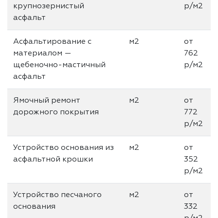
крупнозернистый
р/м2
асфальт
Асфальтирование с
м2
от
материалом —
762
щебеночно-мастичный
р/м2
асфальт
Ямочный ремонт
м2
от
дорожного покрытия
772
р/м2
Устройство основания из
м2
от
асфальтной крошки
352
р/м2
Устройство песчаного
м2
от
основания
332