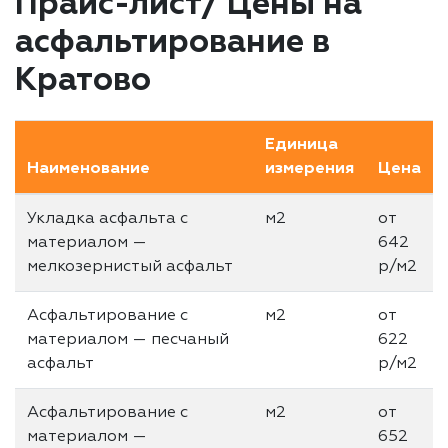
Прайс-лист/ Цены на
асфальтирование в
Кратово
Единица
Наименование
измерения
Цена
Укладка асфальта с
м2
от
материалом —
642
мелкозернистый асфальт
р/м2
Асфальтирование с
м2
от
материалом — песчаный
622
асфальт
р/м2
Асфальтирование с
м2
от
материалом —
652