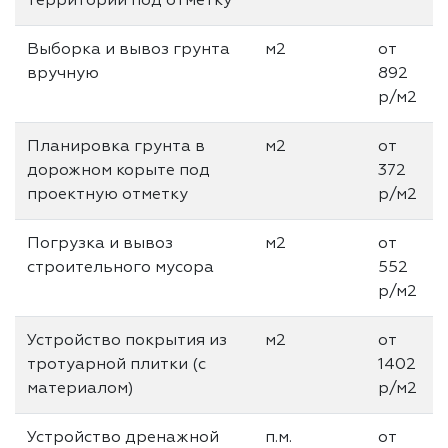
территории под отметку
Выборка и вывоз грунта
м2
от
вручную
892
р/м2
Планировка грунта в
м2
от
дорожном корыте под
372
проектную отметку
р/м2
Погрузка и вывоз
м2
от
строительного мусора
552
р/м2
Устройство покрытия из
м2
от
тротуарной плитки (с
1402
материалом)
р/м2
Устройство дренажной
п.м.
от