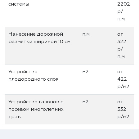
системы
2202
р/
п.м.
Нанесение дорожной
п.м.
от
разметки шириной 10 см
322
р/
п.м.
Устройство
м2
от
плодородного слоя
422
р/м2
Устройство газонов с
м2
от
посевом многолетних
532
трав
р/м2