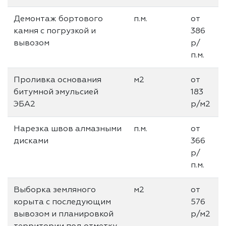
Демонтаж бортового
п.м.
от
камня с погрузкой и
386
вывозом
р/
п.м.
Проливка основания
м2
от
битумной эмульсией
183
ЭБА2
р/м2
Нарезка швов алмазными
п.м.
от
дисками
366
р/
п.м.
Выборка земляного
м2
от
корыта с последующим
576
вывозом и планировкой
р/м2