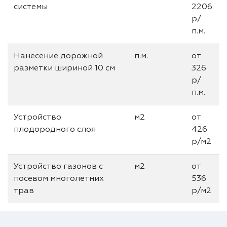
системы
2206
р/
п.м.
Нанесение дорожной
п.м.
от
разметки шириной 10 см
326
р/
п.м.
Устройство
м2
от
плодородного слоя
426
р/м2
Устройство газонов с
м2
от
посевом многолетних
536
трав
р/м2