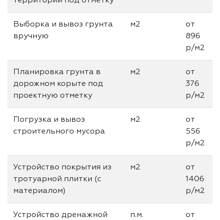
территории под отметку
Выборка и вывоз грунта
м2
от
вручную
896
р/м2
Планировка грунта в
м2
от
дорожном корыте под
376
проектную отметку
р/м2
Погрузка и вывоз
м2
от
строительного мусора
556
р/м2
Устройство покрытия из
м2
от
тротуарной плитки (с
1406
материалом)
р/м2
Устройство дренажной
п.м.
от