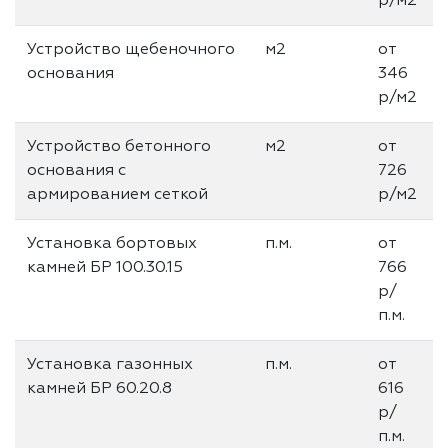
р/м2
Устройство щебеночного
м2
от
основания
346
р/м2
Устройство бетонного
м2
от
основания с
726
армированием сеткой
р/м2
Установка бортовых
п.м.
от
камней БР 100.30.15
766
р/
п.м.
Установка газонных
п.м.
от
камней БР 60.20.8
616
р/
п.м.