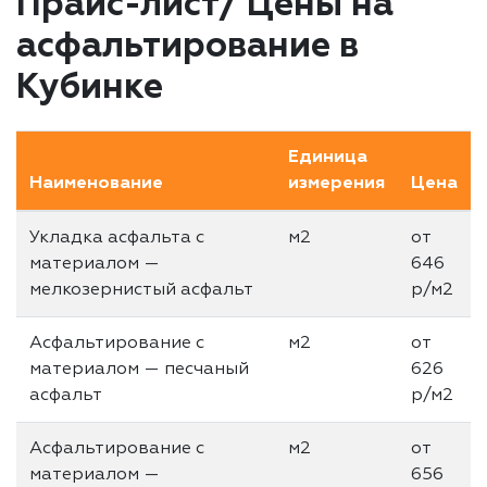
Прайс-лист/ Цены на
асфальтирование в
Кубинке
Единица
Наименование
измерения
Цена
Укладка асфальта с
м2
от
материалом —
646
мелкозернистый асфальт
р/м2
Асфальтирование с
м2
от
материалом — песчаный
626
асфальт
р/м2
Асфальтирование с
м2
от
материалом —
656