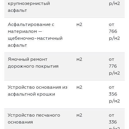
крупнозернистый
р/м2
асфальт
Асфальтирование с
м2
от
материалом —
766
щебеночно-мастичный
р/м2
асфальт
Ямочный ремонт
м2
от
дорожного покрытия
776
р/м2
Устройство основания из
м2
от
асфальтной крошки
356
р/м2
Устройство песчаного
м2
от
основания
336