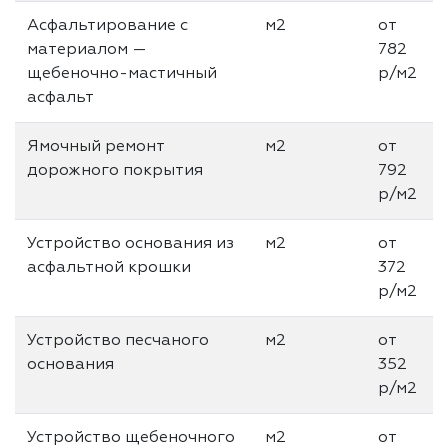
Асфальтирование с
м2
от
материалом —
782
щебеночно-мастичный
р/м2
асфальт
Ямочный ремонт
м2
от
дорожного покрытия
792
р/м2
Устройство основания из
м2
от
асфальтной крошки
372
р/м2
Устройство песчаного
м2
от
основания
352
р/м2
Устройство щебеночного
м2
от