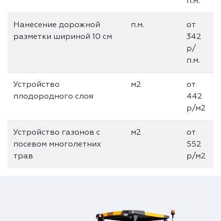
п.м.
Нанесение дорожной
п.м.
от
разметки шириной 10 см
342
р/
п.м.
Устройство
м2
от
плодородного слоя
442
р/м2
Устройство газонов с
м2
от
посевом многолетних
552
трав
р/м2