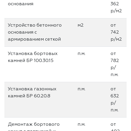
основания
362
р/м2
Устройство бетонного
м2
от
основания с
742
армированием сеткой
р/м2
Установка бортовых
п.м.
от
камней БР 100.30.15
782
р/
п.м.
Установка газонных
п.м.
от
камней БР 60.20.8
632
р/
п.м.
Демонтаж бортового
п.м.
от