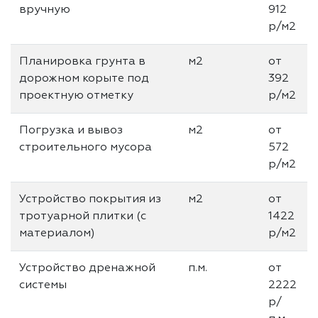
вручную
912
р/м2
Планировка грунта в
м2
от
дорожном корыте под
392
проектную отметку
р/м2
Погрузка и вывоз
м2
от
строительного мусора
572
р/м2
Устройство покрытия из
м2
от
тротуарной плитки (с
1422
материалом)
р/м2
Устройство дренажной
п.м.
от
системы
2222
р/