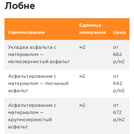
Лобне
Единица
Наименование
измерения
Цена
Укладка асфальта с
м2
от
материалом —
662
мелкозернистый асфальт
р/м2
Асфальтирование с
м2
от
материалом — песчаный
642
асфальт
р/м2
Асфальтирование с
м2
от
материалом —
672
крупнозернистый
р/м2
асфальт