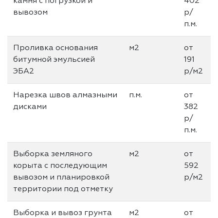
камня с погрузкой и
402
вывозом
р/
п.м.
Проливка основания
м2
от
битумной эмульсией
191
ЭБА2
р/м2
Нарезка швов алмазными
п.м.
от
дисками
382
р/
п.м.
Выборка земляного
м2
от
корыта с последующим
592
вывозом и планировкой
р/м2
территории под отметку
Выборка и вывоз грунта
м2
от