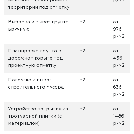
вывозом и планировкой
р/м2
территории под отметку
Выборка и вывоз грунта
м2
от
вручную
976
р/м2
Планировка грунта в
м2
от
дорожном корыте под
456
проектную отметку
р/м2
Погрузка и вывоз
м2
от
строительного мусора
636
р/м2
Устройство покрытия из
м2
от
тротуарной плитки (с
1486
материалом)
р/м2