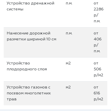
Устройство дренажной
п.м.
от
системы
2286
р/
п.м.
Нанесение дорожной
п.м.
от
разметки шириной 10 см
406
р/
п.м.
Устройство
м2
от
плодородного слоя
506
р/м2
Устройство газонов с
м2
от
посевом многолетних
616
трав
р/м2