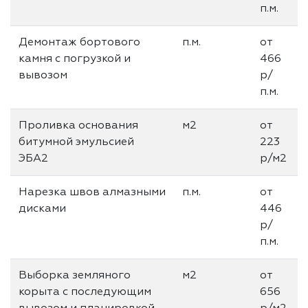
п.м.
Демонтаж бортового
п.м.
от
камня с погрузкой и
466
вывозом
р/
п.м.
Проливка основания
м2
от
битумной эмульсией
223
ЭБА2
р/м2
Нарезка швов алмазными
п.м.
от
дисками
446
р/
п.м.
Выборка земляного
м2
от
корыта с последующим
656