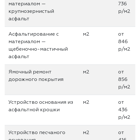
материалом —
736
крупнозернистый
р/м2
асфальт
Асфальтирование с
м2
от
материалом —
846
щебеночно-мастичный
р/м2
асфальт
Ямочный ремонт
м2
от
дорожного покрытия
856
р/м2
Устройство основания из
м2
от
асфальтной крошки
436
р/м2
Устройство песчаного
м2
от