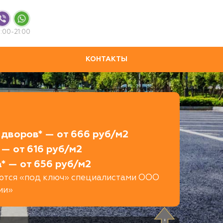
:00-21:00
КОНТАКТЫ
дворов* — от 666 руб/м2
— от 616 руб/м2
* — от 656 руб/м2
яются «под ключ» специалистами ООО
ии»