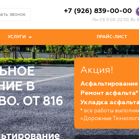
+7 (926) 839-00-00
ать звонок
Пн-Сб 9:00-22:00, Вс 9
УСЛУГИ
ПРАЙС-ЛИСТ
ЬНОЕ
Акция!
НИЕ В
Асфальтирование 
Ремонт асфальта* 
. ОТ 816
Укладка асфальта
* все работы выполн
«Дорожные Технолог
льтирование