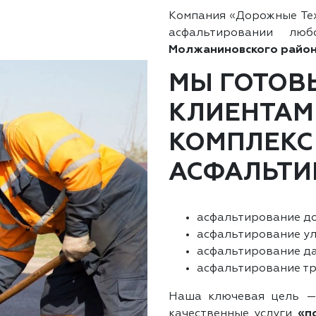
Компания «Дорожные Те
асфальтировании л
Молжаниновского райо
МЫ ГОТОВ
КЛИЕНТАМ
КОМПЛЕКС
АСФАЛЬТИ
асфальтирование до
асфальтирование ул
асфальтирование да
асфальтирование тр
Наша ключевая цель —
качественные услуги
«п