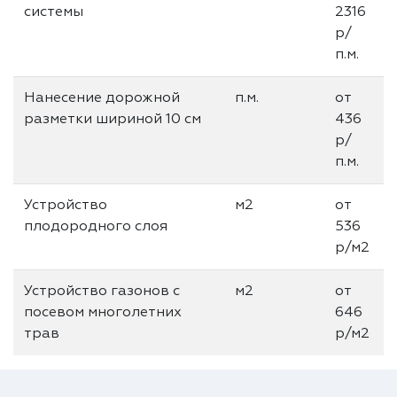
системы
2316
р/
п.м.
Нанесение дорожной
п.м.
от
разметки шириной 10 см
436
р/
п.м.
Устройство
м2
от
плодородного слоя
536
р/м2
Устройство газонов с
м2
от
посевом многолетних
646
трав
р/м2