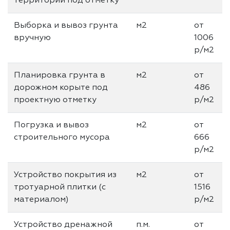
территории под отметку
Выборка и вывоз грунта
м2
от
вручную
1006
р/м2
Планировка грунта в
м2
от
дорожном корыте под
486
проектную отметку
р/м2
Погрузка и вывоз
м2
от
строительного мусора
666
р/м2
Устройство покрытия из
м2
от
тротуарной плитки (с
1516
материалом)
р/м2
Устройство дренажной
п.м.
от