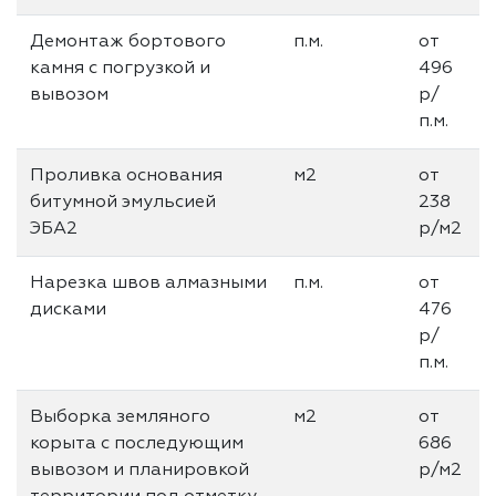
Демонтаж бортового
п.м.
от
камня с погрузкой и
496
вывозом
р/
п.м.
Проливка основания
м2
от
битумной эмульсией
238
ЭБА2
р/м2
Нарезка швов алмазными
п.м.
от
дисками
476
р/
п.м.
Выборка земляного
м2
от
корыта с последующим
686
вывозом и планировкой
р/м2