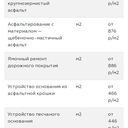
крупнозернистый
р/м2
асфальт
Асфальтирование с
м2
от
материалом —
876
щебеночно-мастичный
р/м2
асфальт
Ямочный ремонт
м2
от
дорожного покрытия
886
р/м2
Устройство основания из
м2
от
асфальтной крошки
466
р/м2
Устройство песчаного
м2
от
основания
446