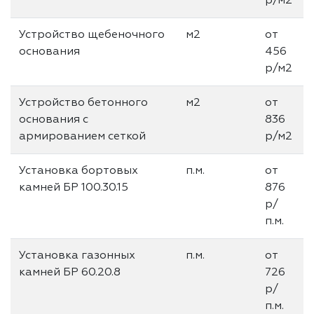
р/м2
Устройство щебеночного
м2
от
основания
456
р/м2
Устройство бетонного
м2
от
основания с
836
армированием сеткой
р/м2
Установка бортовых
п.м.
от
камней БР 100.30.15
876
р/
п.м.
Установка газонных
п.м.
от
камней БР 60.20.8
726
р/
п.м.