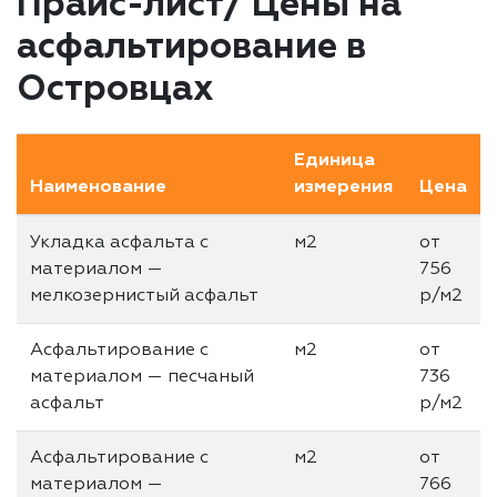
Прайс-лист/ Цены на
асфальтирование в
Островцах
Единица
Наименование
измерения
Цена
Укладка асфальта с
м2
от
материалом —
756
мелкозернистый асфальт
р/м2
Асфальтирование с
м2
от
материалом — песчаный
736
асфальт
р/м2
Асфальтирование с
м2
от
материалом —
766