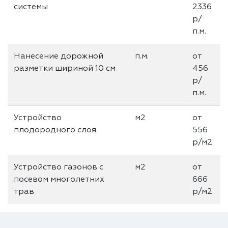
системы
2336
р/
п.м.
Нанесение дорожной
п.м.
от
разметки шириной 10 см
456
р/
п.м.
Устройство
м2
от
плодородного слоя
556
р/м2
Устройство газонов с
м2
от
посевом многолетних
666
трав
р/м2