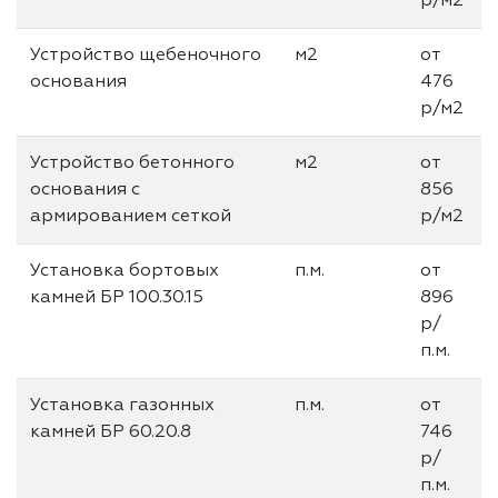
р/м2
Устройство щебеночного
м2
от
основания
476
р/м2
Устройство бетонного
м2
от
основания с
856
армированием сеткой
р/м2
Установка бортовых
п.м.
от
камней БР 100.30.15
896
р/
п.м.
Установка газонных
п.м.
от
камней БР 60.20.8
746
р/
п.м.