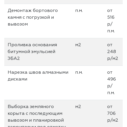
Демонтаж бортового
п.м.
от
камня с погрузкой и
516
вывозом
р/
п.м.
Проливка основания
м2
от
битумной эмульсией
248
ЭБА2
р/м2
Нарезка швов алмазными
п.м.
от
дисками
496
р/
п.м.
Выборка земляного
м2
от
корыта с последующим
706
вывозом и планировкой
р/м2