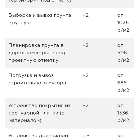
территории под отметку
Выборка и вывоз грунта
м2
от
вручную
1026
р/м2
Планировка грунта в
м2
от
дорожном корыте под
506
проектную отметку
р/м2
Погрузка и вывоз
м2
от
строительного мусора
686
р/м2
Устройство покрытия из
м2
от
тротуарной плитки (с
1536
материалом)
р/м2
Устройство дренажной
п.м.
от