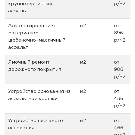
крупнозернистый
р/м2
асфальт
Асфальтирование с
м2
от
материалом —
896
щебеночно-мастичный
р/м2
асфальт
Ямочный ремонт
м2
от
дорожного покрытия
906
р/м2
Устройство основания из
м2
от
асфальтной крошки
486
р/м2
Устройство песчаного
м2
от
основания
466