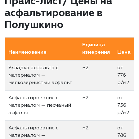
Прайс-лист/ Цены на
асфальтирование в
Полушкино
Единица
Наименование
измерения
Цена
Укладка асфальта с
м2
от
материалом —
776
мелкозернистый асфальт
р/м2
Асфальтирование с
м2
от
материалом — песчаный
756
асфальт
р/м2
Асфальтирование с
м2
от
материалом —
786