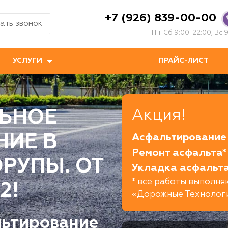
+7 (926) 839-00-00
ать звонок
Пн-Сб 9:00-22:00, Вс 9
УСЛУГИ
ПРАЙС-ЛИСТ
ЬНОЕ
Акция!
НИЕ В
Асфальтирование 
Ремонт асфальта*
РУПЫ. ОТ
Укладка асфальта
* все работы выполн
2!
«Дорожные Технолог
льтирование