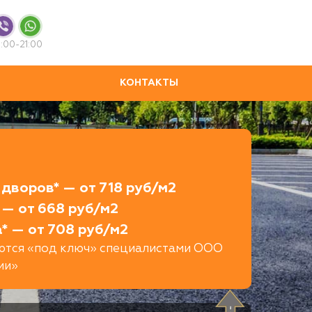
:00-21:00
КОНТАКТЫ
дворов* — от 718 руб/м2
 — от 668 руб/м2
* — от 708 руб/м2
яются «под ключ» специалистами ООО
ии»