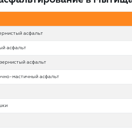
 асфальтирование в Мытищ
ернистый асфальт
ый асфальт
зернистый асфальт
очно-мастичный асфальт
шки