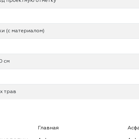
од проектную отметку
ки (с материалом)
0 см
х трав
Главная
Асф