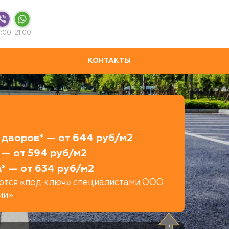
:00-21:00
КОНТАКТЫ
дворов* — от 644 руб/м2
 — от 594 руб/м2
* — от 634 руб/м2
яются «под ключ» специалистами ООО
ии»