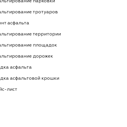
альтирование парковки
альтирование тротуаров
онт асфальта
альтирование территории
альтирование площадок
альтирование дорожек
адка асфальта
адка асфальтовой крошки
йс-лист