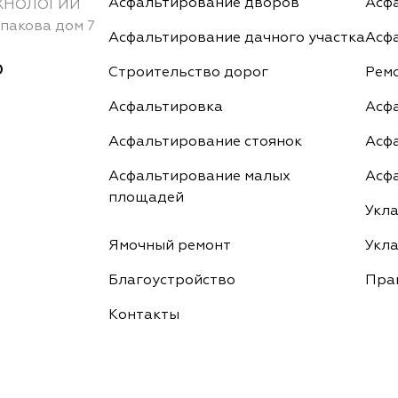
Асфальтирование дворов
Асф
ХНОЛОГИИ
пакова дом 7
Асфальтирование дачного участка
Асф
0
Строительство дорог
Рем
Асфальтировка
Асф
Асфальтирование стоянок
Асф
Асфальтирование малых
Асф
площадей
Укл
Ямочный ремонт
Укл
Благоустройство
Пра
Контакты