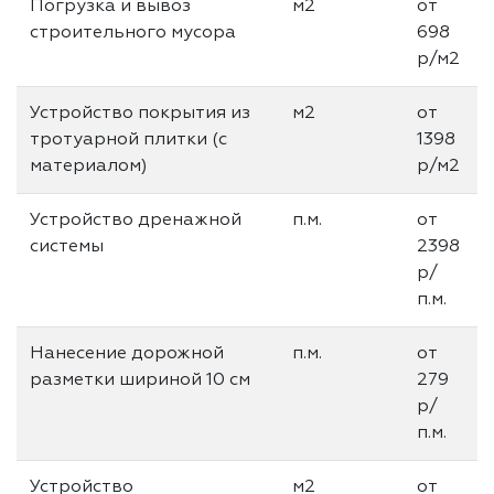
Погрузка и вывоз
м2
от
строительного мусора
698
р/м2
Устройство покрытия из
м2
от
тротуарной плитки (с
1398
материалом)
р/м2
Устройство дренажной
п.м.
от
системы
2398
р/
п.м.
Нанесение дорожной
п.м.
от
разметки шириной 10 см
279
р/
п.м.
Устройство
м2
от