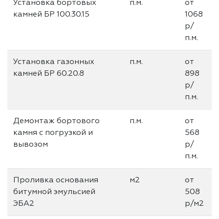
Установка бортовых
п.м.
от
камней БР 100.30.15
1068
р/
п.м.
Установка газонных
п.м.
от
камней БР 60.20.8
898
р/
п.м.
Демонтаж бортового
п.м.
от
камня с погрузкой и
568
вывозом
р/
п.м.
Проливка основания
м2
от
битумной эмульсией
508
ЭБА2
р/м2