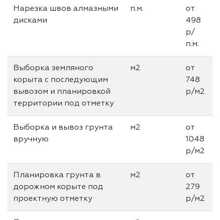
Нарезка швов алмазными
п.м.
от
дисками
498
р/
п.м.
Выборка земляного
м2
от
корыта с последующим
748
вывозом и планировкой
р/м2
территории под отметку
Выборка и вывоз грунта
м2
от
вручную
1048
р/м2
Планировка грунта в
м2
от
дорожном корыте под
279
проектную отметку
р/м2