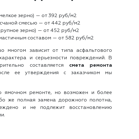
мелкое зерно) — от 392 руб/м2
счаной смесью — от 442 руб/м2
рупное зерно) — от 452 руб/м2
астичным составом — от 582 руб/м2
во многом зависит от типа асфальтового
характера и серьезности повреждений. В
рительно составляется
смета ремонта
сле ее утверждения с заказчиком мы
о ямочном ремонте, но возможен и более
бо же полная замена дорожного полотна,
еждено и не подлежит восстановлению
и.