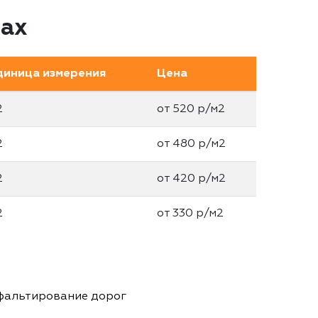
цах
диница измерения
Цена
2
от 520 р/м2
2
от 480 р/м2
2
от 420 р/м2
2
от 330 р/м2
фальтирование дорог