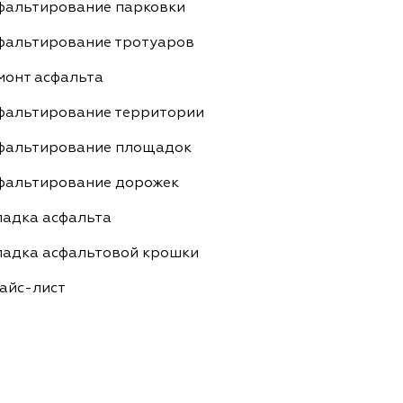
фальтирование парковки
фальтирование тротуаров
монт асфальта
фальтирование территории
фальтирование площадок
фальтирование дорожек
ладка асфальта
ладка асфальтовой крошки
айс-лист