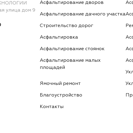
Асфальтирование дворов
Ас
ХНОЛОГИИ
ая улица дом 9
Асфальтирование дачного участка
Ас
0
Строительство дорог
Ре
Асфальтировка
Ас
Асфальтирование стоянок
Ас
Асфальтирование малых
Ас
площадей
Ук
Ямочный ремонт
Ук
Благоустройство
Пр
Контакты