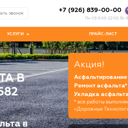
+7 (926) 839-00-00
ать звонок
Пн-Сб 9:00-22:00, Вс 9
УСЛУГИ
ПРАЙС-ЛИСТ
Акция!
ТА В
Асфальтирование 
Ремонт асфальта*
582
Укладка асфальта
* все работы выполн
«Дорожные Технолог
льта в