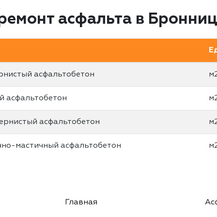
ремонт асфальта в Бронни
Е
ернистый асфальтобетон
м
ый асфальтобетон
м
зернистый асфальтобетон
м
чно-мастичный асфальтобетон
м
Главная
Ас