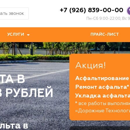
+7 (926) 839-00-00
ать звонок
Пн-Сб 9:00-22:00, Вс 9
УСЛУГИ
ПРАЙС-ЛИСТ
Акция!
ТА В
Асфальтирование 
Ремонт асфальта*
8 РУБЛЕЙ
Укладка асфальта
* все работы выполн
«Дорожные Технолог
льта в