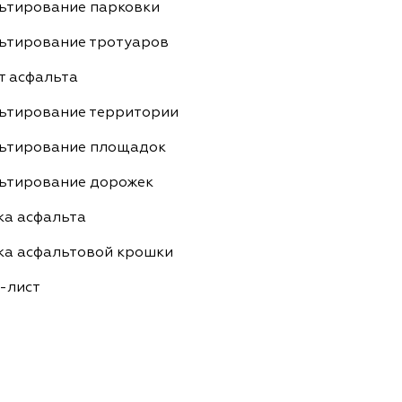
ьтирование парковки
ьтирование тротуаров
т асфальта
ьтирование территории
ьтирование площадок
ьтирование дорожек
ка асфальта
ка асфальтовой крошки
-лист