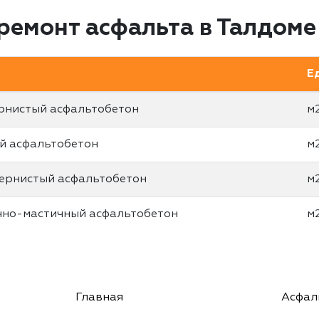
ремонт асфальта в Талдоме
Е
ернистый асфальтобетон
м
ый асфальтобетон
м
зернистый асфальтобетон
м
чно-мастичный асфальтобетон
м
Главная
Асфал