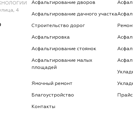
Асфальтирование дворов
Асфал
ХНОЛОГИИ
улица, 4
Асфальтирование дачного участка
Асфал
0
Строительство дорог
Ремон
Асфальтировка
Асфал
Асфальтирование стоянок
Асфал
Асфальтирование малых
Асфал
площадей
Уклад
Ямочный ремонт
Уклад
Благоустройство
Прайс
Контакты