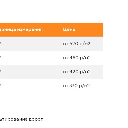
диница измерения
Цена
2
от 520 р/м2
2
от 480 р/м2
2
от 420 р/м2
2
от 330 р/м2
ьтирование дорог