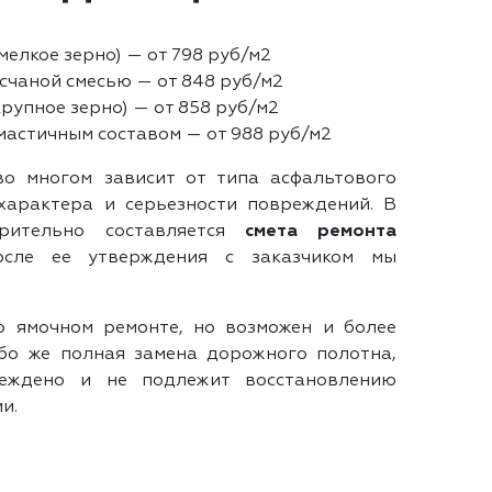
мелкое зерно) — от 798 руб/м2
счаной смесью — от 848 руб/м2
рупное зерно) — от 858 руб/м2
астичным составом — от 988 руб/м2
во многом зависит от типа асфальтового
характера и серьезности повреждений. В
рительно составляется
смета ремонта
сле ее утверждения с заказчиком мы
о ямочном ремонте, но возможен и более
бо же полная замена дорожного полотна,
еждено и не подлежит восстановлению
и.