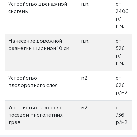
Устройство дренажной
п.м.
от
системы
2406
р/
п.м.
Нанесение дорожной
п.м.
от
разметки шириной 10 см
526
р/
п.м.
Устройство
м2
от
плодородного слоя
626
р/м2
Устройство газонов с
м2
от
посевом многолетних
736
трав
р/м2