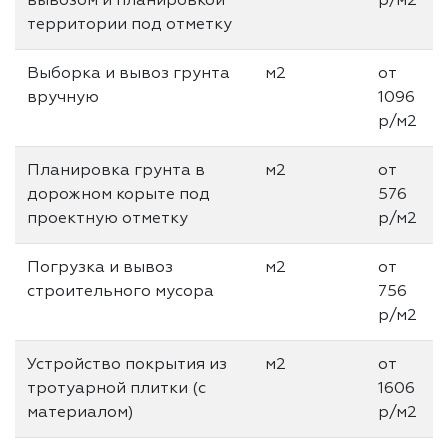
вывозом и планировкой
р/м2
территории под отметку
Выборка и вывоз грунта
м2
от
вручную
1096
р/м2
Планировка грунта в
м2
от
дорожном корыте под
576
проектную отметку
р/м2
Погрузка и вывоз
м2
от
строительного мусора
756
р/м2
Устройство покрытия из
м2
от
тротуарной плитки (с
1606
материалом)
р/м2