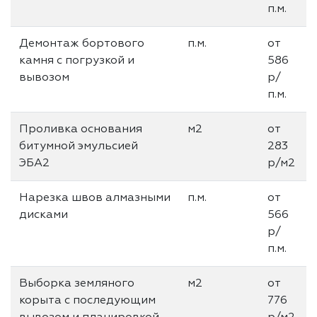
п.м.
Демонтаж бортового
п.м.
от
камня с погрузкой и
586
вывозом
р/
п.м.
Проливка основания
м2
от
битумной эмульсией
283
ЭБА2
р/м2
Нарезка швов алмазными
п.м.
от
дисками
566
р/
п.м.
Выборка земляного
м2
от
корыта с последующим
776