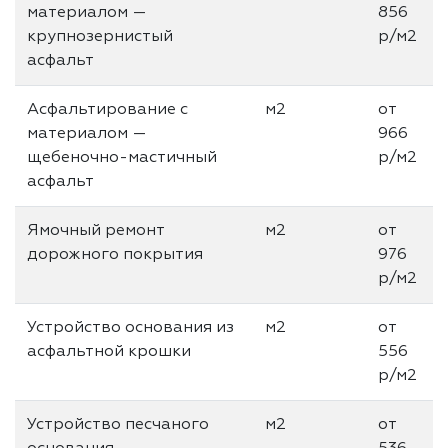
материалом —
856
крупнозернистый
р/м2
асфальт
Асфальтирование с
м2
от
материалом —
966
щебеночно-мастичный
р/м2
асфальт
Ямочный ремонт
м2
от
дорожного покрытия
976
р/м2
Устройство основания из
м2
от
асфальтной крошки
556
р/м2
Устройство песчаного
м2
от