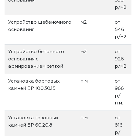
основания
536
р/м2
Устройство щебеночного
м2
от
основания
546
р/м2
Устройство бетонного
м2
от
основания с
926
армированием сеткой
р/м2
Установка бортовых
п.м.
от
камней БР 100.30.15
966
р/
п.м.
Установка газонных
п.м.
от
камней БР 60.20.8
816
р/