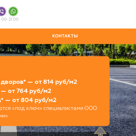
:00-21:00
КОНТАКТЫ
дворов* — от 814 руб/м2
 — от 764 руб/м2
* — от 804 руб/м2
яются «под ключ» специалистами ООО
ии»