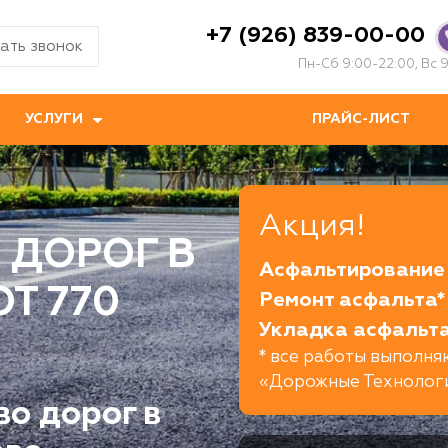
+7 (926) 839-00-00
ать звонок
Пн-Сб 9:00-22:00, Вс 9
УСЛУГИ
ПРАЙС-ЛИСТ
Акция!
 ДОРОГ В
Асфальтирование 
Т 770
Ремонт асфальта*
Укладка асфальта
* все работы выполн
«Дорожные Технолог
во дорог в