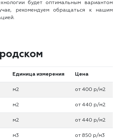
ехнологии будет оптимальным вариантом
учае, рекомендуем обращаться к нашим
ацией.
ородском
Единица измерения
Цена
м2
от 400 р/м2
м2
от 440 р/м2
м2
от 440 р/м2
м3
от 850 р/м3