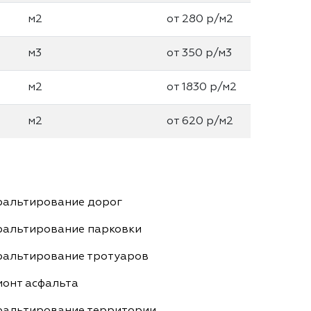
м2
от 280 р/м2
м3
от 350 р/м3
м2
от 1830 р/м2
м2
от 620 р/м2
фальтирование дорог
фальтирование парковки
фальтирование тротуаров
монт асфальта