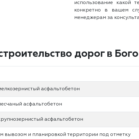
использование какой т
конкретно в вашем сл
менеджерам за консульт
строительство дорог в Бог
мелкозернистый асфальтобетон
песчаный асфальтобетон
крупнозерниcтый асфальтобетон
м вывозом и планировкой территории под отметку