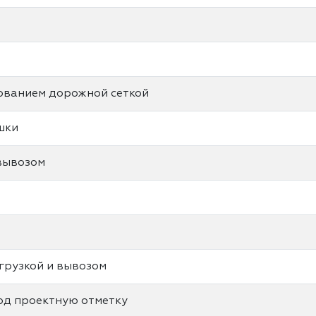
ованием дорожной сеткой
шки
 вывозом
грузкой и вывозом
од проектную отметку