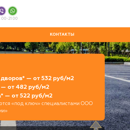
:00-21:00
КОНТАКТЫ
дворов* — от 532 руб/м2
 — от 482 руб/м2
* — от 522 руб/м2
яются «под ключ» специалистами ООО
ии»