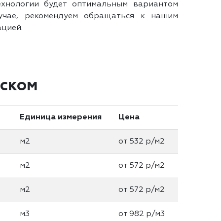
ехнологии будет оптимальным вариантом
учае, рекомендуем обращаться к нашим
ацией.
вском
Единица измерения
Цена
м2
от 532 р/м2
м2
от 572 р/м2
м2
от 572 р/м2
м3
от 982 р/м3