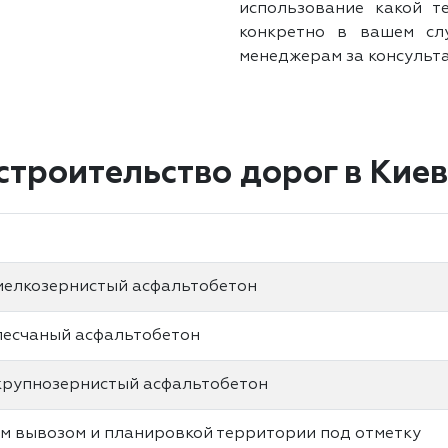
использование какой т
конкретно в вашем сл
менеджерам за консульт
строительство дорог в Кие
мелкозернистый асфальтобетон
песчаный асфальтобетон
крупнозерниcтый асфальтобетон
м вывозом и планировкой территории под отметку