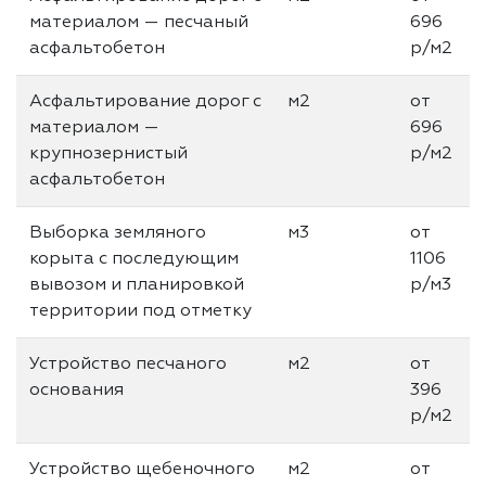
материалом — песчаный
696
асфальтобетон
р/м2
Асфальтирование дорог с
м2
от
материалом —
696
крупнозерниcтый
р/м2
асфальтобетон
Выборка земляного
м3
от
корыта с последующим
1106
вывозом и планировкой
р/м3
территории под отметку
Устройство песчаного
м2
от
основания
396
р/м2
Устройство щебеночного
м2
от