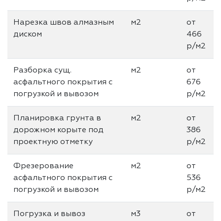
Нарезка швов алмазным
м2
от
диском
466
р/м2
Разборка сущ.
м2
от
асфальтного покрытия с
676
погрузкой и вывозом
р/м2
Планировка грунта в
м2
от
дорожном корыте под
386
проектную отметку
р/м2
Фрезерование
м2
от
асфальтного покрытия с
536
погрузкой и вывозом
р/м2
Погрузка и вывоз
м3
от