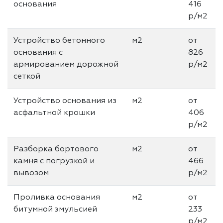
основания
416
р/м2
Устройство бетонного
м2
от
основания с
826
армированием дорожной
р/м2
сеткой
Устройство основания из
м2
от
асфальтной крошки
406
р/м2
Разборка бортового
м2
от
камня с погрузкой и
466
вывозом
р/м2
Проливка основания
м2
от
битумной эмульсией
233
р/м2