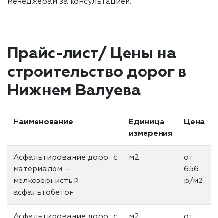
менеджерам за консультацией.
Прайс-лист/ Цены на
строительство дорог в
Нижнем Валуева
Наименование
Единица
Цена
измерения
Асфальтирование дорог с
м2
от
материалом —
656
мелкозернистый
р/м2
асфальтобетон
Асфальтирование дорог с
м2
от