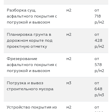
Разборка сущ.
м2
от
асфальтного покрытия с
718
погрузкой и вывозом
р/м2
Планировка грунта в
м2
от
дорожном корыте под
428
проектную отметку
р/м2
Фрезерование
м2
от
асфальтного покрытия с
578
погрузкой и вывозом
р/м2
Погрузка и вывоз
м3
от
строительного мусора
648
р/м3
Устройство покрытия из
м2
от