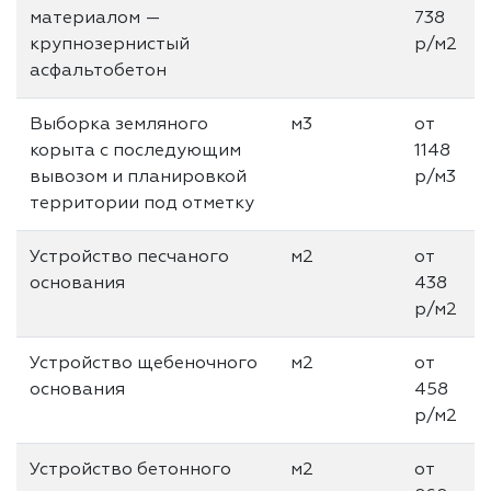
материалом —
738
крупнозерниcтый
р/м2
асфальтобетон
Выборка земляного
м3
от
корыта с последующим
1148
вывозом и планировкой
р/м3
территории под отметку
Устройство песчаного
м2
от
основания
438
р/м2
Устройство щебеночного
м2
от
основания
458
р/м2
Устройство бетонного
м2
от