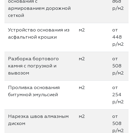
основания с
868
армированием дорожной
р/м2
сеткой
Устройство основания из
м2
от
асфальтной крошки
448
р/м2
Разборка бортового
м2
от
камня с погрузкой и
508
вывозом
р/м2
Проливка основания
м2
от
битумной эмульсией
254
р/м2
Нарезка швов алмазным
м2
от
диском
508
р/м2