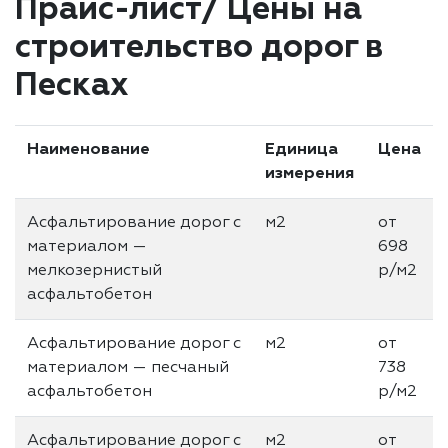
Прайс-лист/ Цены на
строительство дорог в
Песках
Наименование
Единица
Цена
измерения
Асфальтирование дорог с
м2
от
материалом —
698
мелкозернистый
р/м2
асфальтобетон
Асфальтирование дорог с
м2
от
материалом — песчаный
738
асфальтобетон
р/м2
Асфальтирование дорог с
м2
от