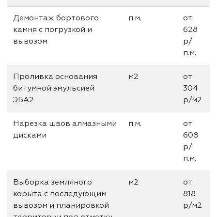
Демонтаж бортового
п.м.
от
камня с погрузкой и
628
вывозом
р/
п.м.
Проливка основания
м2
от
битумной эмульсией
304
ЭБА2
р/м2
Нарезка швов алмазными
п.м.
от
дисками
608
р/
п.м.
Выборка земляного
м2
от
корыта с последующим
818
вывозом и планировкой
р/м2