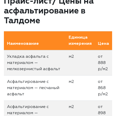
Прайс-лист/ Цены на
асфальтирование в
Талдоме
Единица
Наименование
измерения
Цена
Укладка асфальта с
м2
от
материалом —
888
мелкозернистый асфальт
р/м2
Асфальтирование с
м2
от
материалом — песчаный
868
асфальт
р/м2
Асфальтирование с
м2
от
материалом —
898