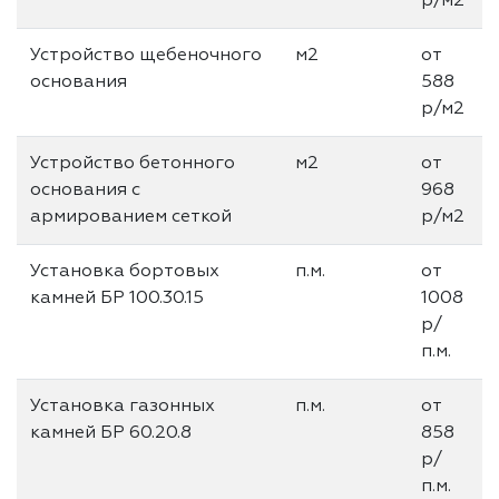
р/м2
Устройство щебеночного
м2
от
основания
588
р/м2
Устройство бетонного
м2
от
основания с
968
армированием сеткой
р/м2
Установка бортовых
п.м.
от
камней БР 100.30.15
1008
р/
п.м.
Установка газонных
п.м.
от
камней БР 60.20.8
858
р/
п.м.