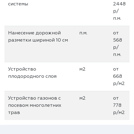
системы
2448
р/
п.м.
Нанесение дорожной
п.м.
от
разметки шириной 10 см
568
р/
п.м.
Устройство
м2
от
плодородного слоя
668
р/м2
Устройство газонов с
м2
от
посевом многолетних
778
трав
р/м2