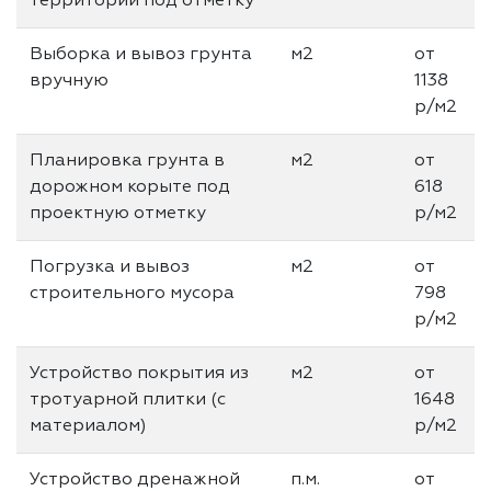
территории под отметку
Выборка и вывоз грунта
м2
от
вручную
1138
р/м2
Планировка грунта в
м2
от
дорожном корыте под
618
проектную отметку
р/м2
Погрузка и вывоз
м2
от
строительного мусора
798
р/м2
Устройство покрытия из
м2
от
тротуарной плитки (с
1648
материалом)
р/м2
Устройство дренажной
п.м.
от