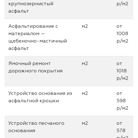
крупнозернистый
р/м2
асфальт
Асфальтирование с
м2
от
материалом —
1008
щебеночно-мастичный
р/м2
асфальт
Ямочный ремонт
м2
от
дорожного покрытия
1018
р/м2
Устройство основания из
м2
от
асфальтной крошки
598
р/м2
Устройство песчаного
м2
от
основания
578