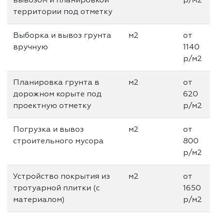
вывозом и планировкой
р/м2
территории под отметку
Выборка и вывоз грунта
м2
от
вручную
1140
р/м2
Планировка грунта в
м2
от
дорожном корыте под
620
проектную отметку
р/м2
Погрузка и вывоз
м2
от
строительного мусора
800
р/м2
Устройство покрытия из
м2
от
тротуарной плитки (с
1650
материалом)
р/м2