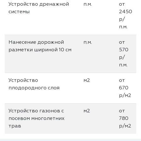
Устройство дренажной
п.м.
от
системы
2450
р/
п.м.
Нанесение дорожной
п.м.
от
разметки шириной 10 см
570
р/
п.м.
Устройство
м2
от
плодородного слоя
670
р/м2
Устройство газонов с
м2
от
посевом многолетних
780
трав
р/м2