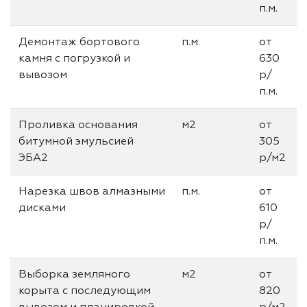
п.м.
Демонтаж бортового
п.м.
от
камня с погрузкой и
630
вывозом
р/
п.м.
Проливка основания
м2
от
битумной эмульсией
305
ЭБА2
р/м2
Нарезка швов алмазными
п.м.
от
дисками
610
р/
п.м.
Выборка земляного
м2
от
корыта с последующим
820