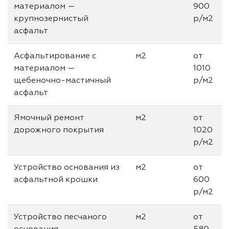
материалом —
900
крупнозернистый
р/м2
асфальт
Асфальтирование с
м2
от
материалом —
1010
щебеночно-мастичный
р/м2
асфальт
Ямочный ремонт
м2
от
дорожного покрытия
1020
р/м2
Устройство основания из
м2
от
асфальтной крошки
600
р/м2
Устройство песчаного
м2
от