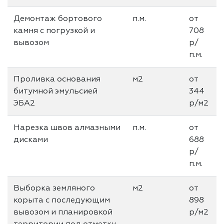
Демонтаж бортового
п.м.
от
камня с погрузкой и
708
вывозом
р/
п.м.
Проливка основания
м2
от
битумной эмульсией
344
ЭБА2
р/м2
Нарезка швов алмазными
п.м.
от
дисками
688
р/
п.м.
Выборка земляного
м2
от
корыта с последующим
898
вывозом и планировкой
р/м2