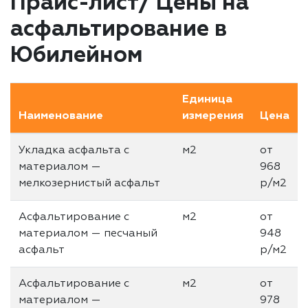
Прайс-лист/ Цены на
асфальтирование в
Юбилейном
Единица
Наименование
измерения
Цена
Укладка асфальта с
м2
от
материалом —
968
мелкозернистый асфальт
р/м2
Асфальтирование с
м2
от
материалом — песчаный
948
асфальт
р/м2
Асфальтирование с
м2
от
материалом —
978