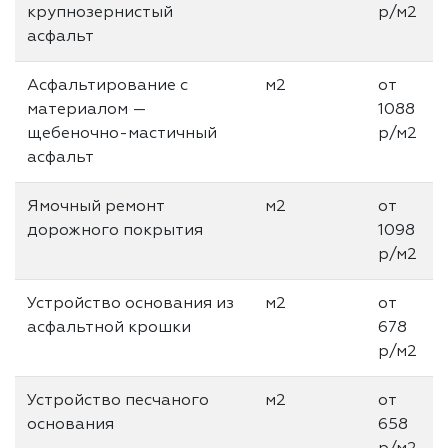
крупнозернистый
р/м2
асфальт
Асфальтирование с
м2
от
материалом —
1088
щебеночно-мастичный
р/м2
асфальт
Ямочный ремонт
м2
от
дорожного покрытия
1098
р/м2
Устройство основания из
м2
от
асфальтной крошки
678
р/м2
Устройство песчаного
м2
от
основания
658