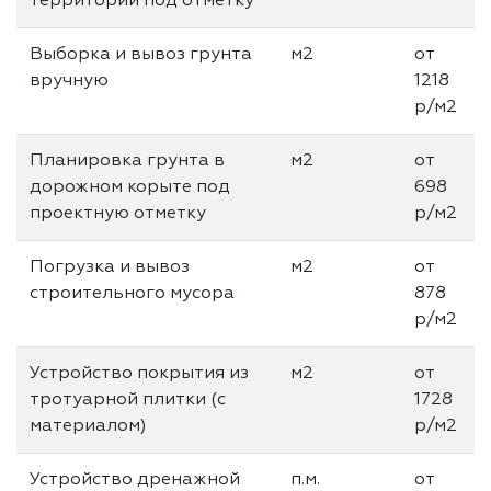
территории под отметку
Выборка и вывоз грунта
м2
от
вручную
1218
р/м2
Планировка грунта в
м2
от
дорожном корыте под
698
проектную отметку
р/м2
Погрузка и вывоз
м2
от
строительного мусора
878
р/м2
Устройство покрытия из
м2
от
тротуарной плитки (с
1728
материалом)
р/м2
Устройство дренажной
п.м.
от