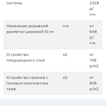
системы
2528
р/
п.м.
Нанесение дорожной
п.м.
от
разметки шириной 10 см
648
р/
п.м.
Устройство
м2
от
плодородного слоя
748
р/м2
Устройство газонов с
м2
от
посевом многолетних
858
трав
р/м2