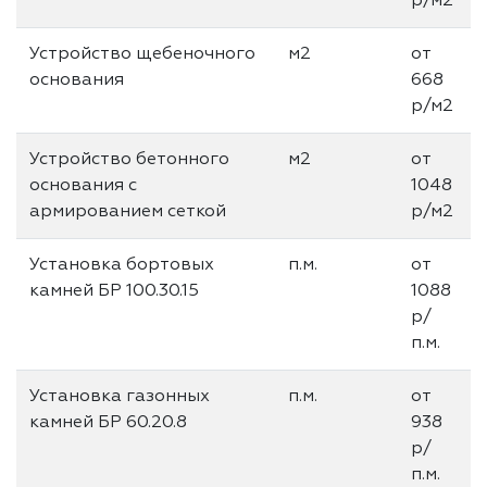
р/м2
Устройство щебеночного
м2
от
основания
668
р/м2
Устройство бетонного
м2
от
основания с
1048
армированием сеткой
р/м2
Установка бортовых
п.м.
от
камней БР 100.30.15
1088
р/
п.м.
Установка газонных
п.м.
от
камней БР 60.20.8
938
р/
п.м.