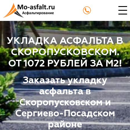
УКЛАДКА АСФАЛЬТА В
СКОРОПУСКОВСКОМ.
ОТ 1072 РУБЛЕЙ ЗА М2!
Заказать укладку
асфальта в
Скоропусковском и
Сергиево-Посадском
районе