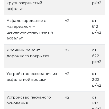
крупнозернистый
р/м2
асфальт
Асфальтирование с
м2
от
материалом —
612
щебеночно-мастичный
р/м2
асфальт
Ямочный ремонт
м2
от
дорожного покрытия
622
р/м2
Устройство основания из
м2
от
асфальтной крошки
202
р/м2
Устройство песчаного
м2
от
основания
182