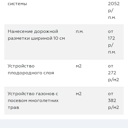
системы
2052
р/
п.м.
Нанесение дорожной
п.м.
от
разметки шириной 10 см
172
р/
п.м.
Устройство
м2
от
плодородного слоя
272
р/м2
Устройство газонов с
м2
от
посевом многолетних
382
трав
р/м2