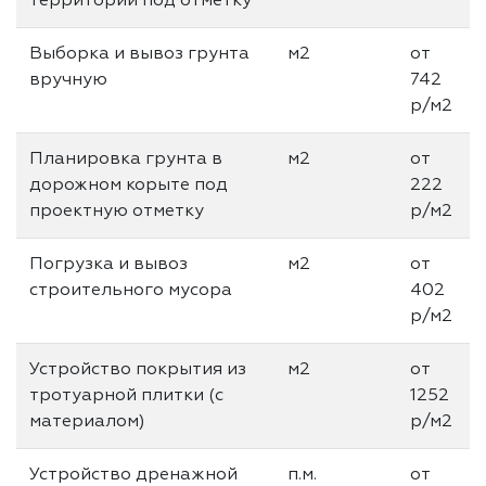
территории под отметку
Выборка и вывоз грунта
м2
от
вручную
742
р/м2
Планировка грунта в
м2
от
дорожном корыте под
222
проектную отметку
р/м2
Погрузка и вывоз
м2
от
строительного мусора
402
р/м2
Устройство покрытия из
м2
от
тротуарной плитки (с
1252
материалом)
р/м2
Устройство дренажной
п.м.
от