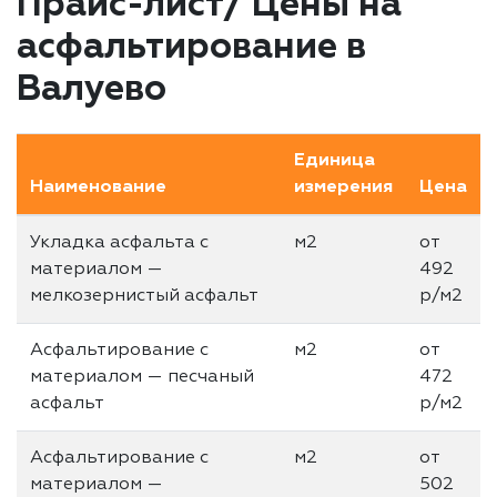
Прайс-лист/ Цены на
асфальтирование в
Валуево
Единица
Наименование
измерения
Цена
Укладка асфальта с
м2
от
материалом —
492
мелкозернистый асфальт
р/м2
Асфальтирование с
м2
от
материалом — песчаный
472
асфальт
р/м2
Асфальтирование с
м2
от
материалом —
502