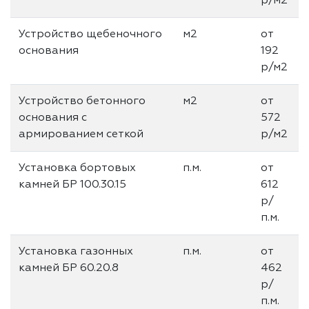
р/м2
Устройство щебеночного
м2
от
основания
192
р/м2
Устройство бетонного
м2
от
основания с
572
армированием сеткой
р/м2
Установка бортовых
п.м.
от
камней БР 100.30.15
612
р/
п.м.
Установка газонных
п.м.
от
камней БР 60.20.8
462
р/
п.м.