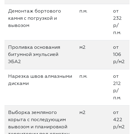
Демонтаж бортового
п.м.
от
камня с погрузкой и
232
вывозом
р/
п.м.
Проливка основания
м2
от
битумной эмульсией
106
ЭБА2
р/м2
Нарезка швов алмазными
п.м.
от
дисками
212
р/
п.м.
Выборка земляного
м2
от
корыта с последующим
422
вывозом и планировкой
р/м2