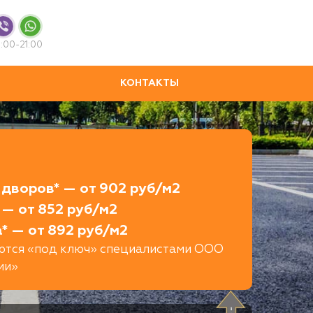
:00-21:00
КОНТАКТЫ
дворов* — от 902 руб/м2
 — от 852 руб/м2
* — от 892 руб/м2
яются «под ключ» специалистами ООО
ии»