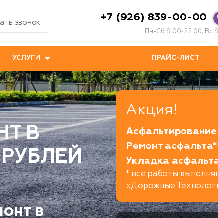
+7 (926) 839-00-00
ать звонок
Пн-Сб 9:00-22:00, Вс 9
УСЛУГИ
ПРАЙС-ЛИСТ
Акция!
Т В
Асфальтирование 
Ремонт асфальта* 
8 РУБЛЕЙ
Укладка асфальта
* все работы выполн
«Дорожные Технолог
онт в