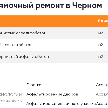
 ямочный ремонт в Черном
Един
рнистый асфальтобетон
м2
й асфальтобетон
м2
ернистый асфальтобетон
м2
Главная
Асфал
Асфальтирование дворов
Асфал
ХНОЛОГИИ
улица дом 8
Асфальтирование дачного участка
Асфал