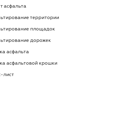
т асфальта
ьтирование территории
ьтирование площадок
ьтирование дорожек
ка асфальта
ка асфальтовой крошки
-лист