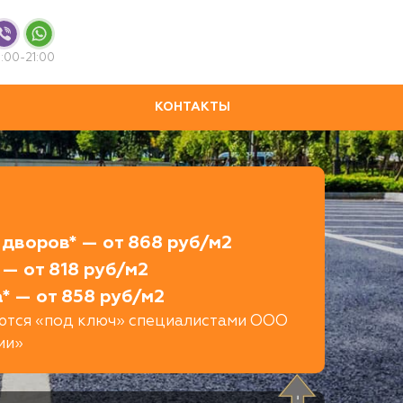
:00-21:00
КОНТАКТЫ
дворов* — от 868 руб/м2
— от 818 руб/м2
* — от 858 руб/м2
яются «под ключ» специалистами ООО
ии»